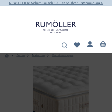
NEWSLETTER: Sichern Sie sich 10 EUR bei Ihrer Erstanmeldung >
alt springen
Du hast 0 Produkte au
Betten
Matratzen
Matratzentopper