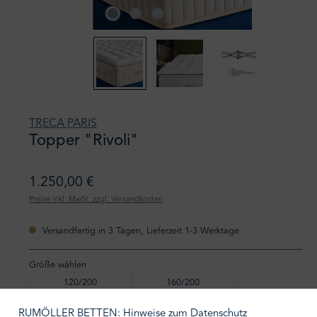
TRECA PARIS
Topper "Rivoli"
1.250,00 €
Preise inkl. MwSt. zzgl. Versandkosten
Versandfertig in 3 Tagen, Lieferzeit 1-3 Werktage
Größe wählen
120/200
160/200
80/200
90/200
RUMÖLLER BETTEN: Hinweise zum Datenschutz