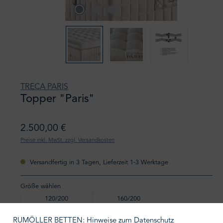
TRECA PARIS
Topper "Paris"
2.500,00 €
Preise inkl. MwSt. zzgl. Versandkosten
Versandfertig in 3 Tagen, Lieferzeit 1-3 Werktage
Größe wählen
120/200
160/200
80/200
90/200
RUMÖLLER BETTEN: Hinweise zum Datenschutz