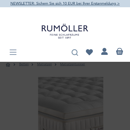
NEWSLETTER: Sichern Sie sich 10 EUR bei Ihrer Erstanmeldung >
alt springen
Du hast 0 Produkte au
Betten
Matratzen
Matratzentopper