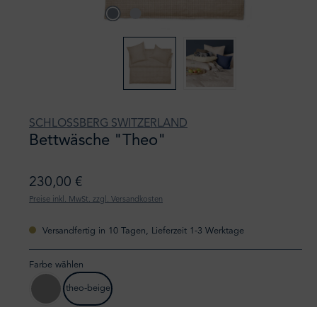
SCHLOSSBERG SWITZERLAND
Bettwäsche "Theo"
230,00 €
Preise inkl. MwSt. zzgl. Versandkosten
Versandfertig in 10 Tagen, Lieferzeit 1-3 Werktage
Farbe wählen
theo-beige
gris