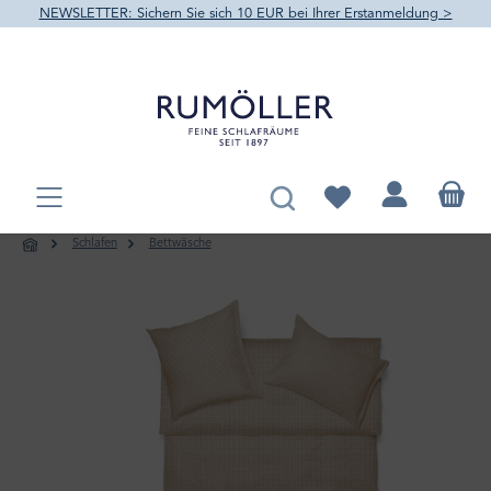
NEWSLETTER: Sichern Sie sich 10 EUR bei Ihrer Erstanmeldung >
alt springen
Du hast 0 Produkte au
Schlafen
Bettwäsche