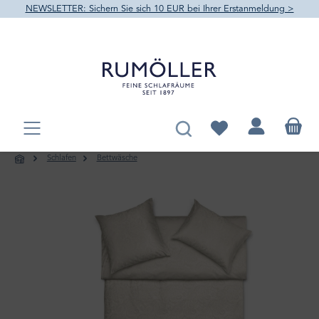
NEWSLETTER: Sichern Sie sich 10 EUR bei Ihrer Erstanmeldung >
alt springen
Du hast 0 Produkte au
Schlafen
Bettwäsche