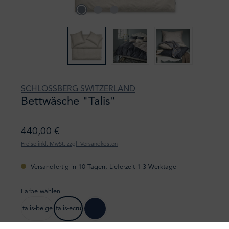
SCHLOSSBERG SWITZERLAND
Bettwäsche "Talis"
440,00 €
Preise inkl. MwSt. zzgl. Versandkosten
Versandfertig in 10 Tagen, Lieferzeit 1-3 Werktage
Farbe wählen
talis-beige
talis-ecru
talis-bleu