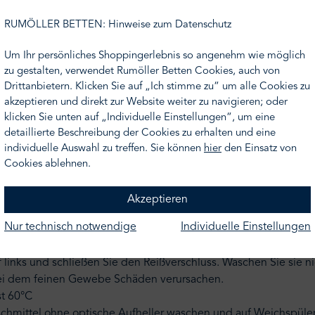
ung.
RUMÖLLER BETTEN: Hinweise zum Datenschutz
nicht Ihr Wunschmaß finden, nehmen Sie gern Kontakt zu uns a
Um Ihr persönliches Shoppingerlebnis so angenehm wie möglich
n Ihnen gern ein Angebot.
zu gestalten, verwendet Rumöller Betten Cookies, auch von
Drittanbietern. Klicken Sie auf „Ich stimme zu“ um alle Cookies zu
dlich, atmungsaktiv
akzeptieren und direkt zur Website weiter zu navigieren; oder
²), gekämmt mercerisiert und sehr langlebig.
klicken Sie unten auf „Individuelle Einstellungen“, um eine
detaillierte Beschreibung der Cookies zu erhalten und eine
individuelle Auswahl zu treffen. Sie können
hier
den Einsatz von
Cookies ablehnen.
Akzeptieren
Nur technisch notwendige
Individuelle Einstellungen
f links und schließen Sie den Reißverschluss. Waschen Sie sie 
bei dem feinen Gewebe Schäden verursachen.
st 60°C
schmittel ohne optische Aufheller waschen und auf Weichspüler