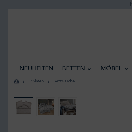
he springen
Zur Hauptnavigation springen
NEUHEITEN
BETTEN
MÖBEL
Schlafen
Bettwäsche