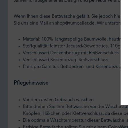
Jahren für ausgefallenes Design und perfekte Verarbeit
Wenn Ihnen diese Bettwäsche gefällt, Sie jedoch hier 
Sie uns eine Mail an
shop@rumoeller.de
.
Wir unterbreite
Material: 100% langstapelige Baumwolle, hautfreun
Stoffqualität: feinster Jacuard-Gewebe (ca. 110gr/m
Verschlussart Deckenbezug: mit Reißverschluss
Verschlussart Kissenbezug: Reißverschluss
Preis pro Garnitur: Bettdecken- und Kissenbezug
Pflegehinweise
Vor dem ersten Gebrauch waschen
Bitte drehen Sie Ihre Bettwäsche vor der Wäsche au
Knöpfen, Häkchen oder Klettverschluss, da diese 
Die optimale Waschtemperatur dieser Bettwäsche i
Farbige Bettwäsche sollten Sie mit einem Color-Wa