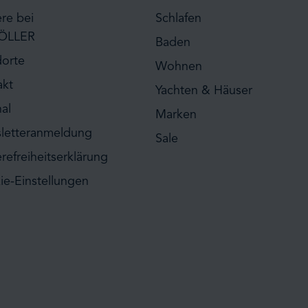
ere bei
Schlafen
ÖLLER
Baden
dorte
Wohnen
akt
Yachten & Häuser
al
Marken
letteranmeldung
Sale
erefreiheitserklärung
ie-Einstellungen