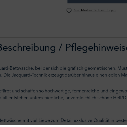
Zum Merkzettel hinzufügen
Beschreibung / Pflegehinweis
uard-Bettwäsche, bei der sich die grafisch-geometrischen, Muster
. Die Jacquard-Technik erzeugt darüber hinaus einen edlen Mat
rbt und schaffen so hochwertige, formenreiche und eingewob
fall entstehen unterschiedliche, unvergleichlich schöne Hell
äsche mit viel Liebe zum Detail exklusive Qualität in bester