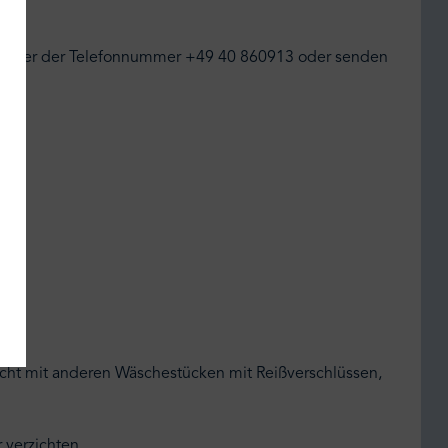
uf unter der Telefonnummer +49 40 860913 oder senden
nicht mit anderen Wäschestücken mit Reißverschlüssen,
 verzichten.