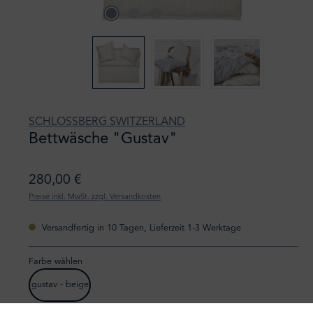
SCHLOSSBERG SWITZERLAND
Bettwäsche "Gustav"
280,00 €
Preise inkl. MwSt. zzgl. Versandkosten
Versandfertig in 10 Tagen, Lieferzeit 1-3 Werktage
Farbe wählen
gustav - beige