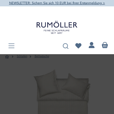
NEWSLETTER: Sichern Sie sich 10 EUR bei Ihrer Erstanmeldung >
alt springen
Du hast 0 Produkte au
Schlafen
Bettwäsche