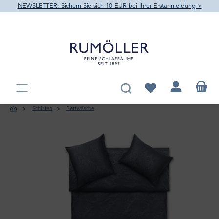
NEWSLETTER: Sichern Sie sich 10 EUR bei Ihrer Erstanmeldung >
alt springen
Du hast 0 Produkte au
Schlafen
Bettwäsche