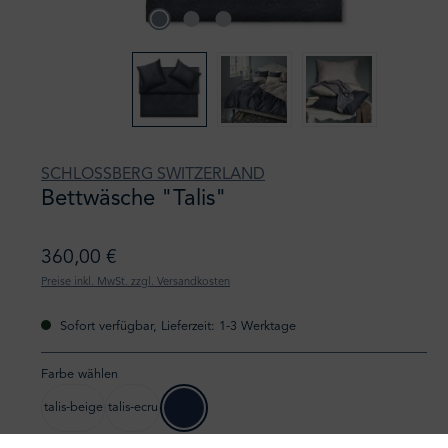
SCHLOSSBERG SWITZERLAND
Bettwäsche "Talis"
360,00 €
Preise inkl. MwSt. zzgl. Versandkosten
Sofort verfügbar, Lieferzeit: 1-3 Werktage
Farbe wählen
talis-beige
talis-ecru
talis-bleu