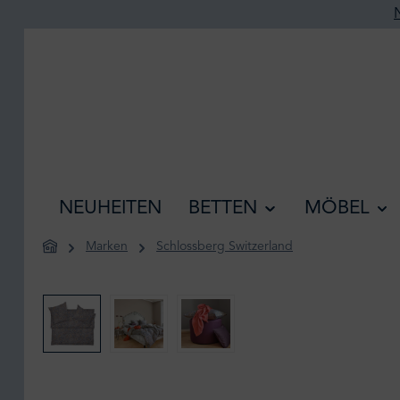
he springen
Zur Hauptnavigation springen
NEUHEITEN
BETTEN
MÖBEL
Marken
Schlossberg Switzerland