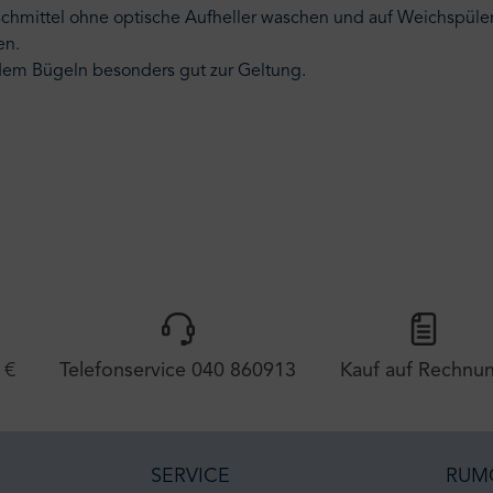
schmittel ohne optische Aufheller waschen und auf Weichspüler
en.
dem Bügeln besonders gut zur Geltung.
 €
Telefonservice 040 860913
Kauf auf Rechnu
SERVICE
RUM