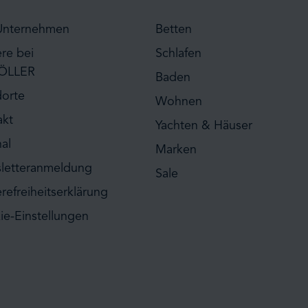
Unternehmen
Betten
ere bei
Schlafen
ÖLLER
Baden
dorte
Wohnen
akt
Yachten & Häuser
al
Marken
letteranmeldung
Sale
erefreiheitserklärung
ie-Einstellungen