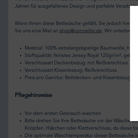
Jahren für ausgefallenes Design und perfekte Verarbeit
Wenn Ihnen diese Bettwäsche gefällt, Sie jedoch hier 
Sie uns eine Mail an
shop@rumoeller.de
.
Wir unterbreite
Material: 100% extralangstapelige Baumwolle, haut
Stoffqualität: feinstes Jersey Royal 120gr/m², gekä
Verschlussart Deckenbezug: mit Reißverschluss
Verschlussart Kissenbezug: Reißverschluss
Preis pro Garnitur: Bettdecken- und Kissenbezug
Pflegehinweise
Vor dem ersten Gebrauch waschen
Bitte drehen Sie Ihre Bettwäsche vor der Wäsche au
Knöpfen, Häkchen oder Klettverschluss, da diese 
Die optimale Waschtemperatur dieser Bettwäsche i