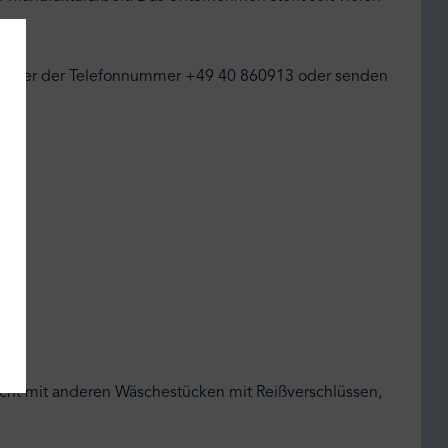
uf unter der Telefonnummer +49 40 860913 oder senden
nicht mit anderen Wäschestücken mit Reißverschlüssen,