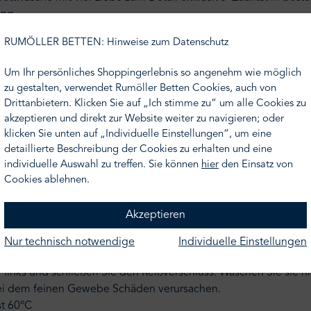
ung.
RUMÖLLER BETTEN: Hinweise zum Datenschutz
nicht Ihr Wunschmaß finden, nehmen Sie gern Kontakt zu uns a
n Ihnen gern ein Angebot.
Um Ihr persönliches Shoppingerlebnis so angenehm wie möglich
zu gestalten, verwendet Rumöller Betten Cookies, auch von
Drittanbietern. Klicken Sie auf „Ich stimme zu“ um alle Cookies zu
freundlich, atmungsaktiv
akzeptieren und direkt zur Website weiter zu navigieren; oder
mmt mercerisiert und sehr langlebig.
klicken Sie unten auf „Individuelle Einstellungen“, um eine
detaillierte Beschreibung der Cookies zu erhalten und eine
individuelle Auswahl zu treffen. Sie können
hier
den Einsatz von
Cookies ablehnen.
Akzeptieren
Nur technisch notwendige
Individuelle Einstellungen
f links und schließen Sie den Reißverschluss. Waschen Sie sie 
bei dem feinen Gewebe Schäden verursachen.
st 60°C