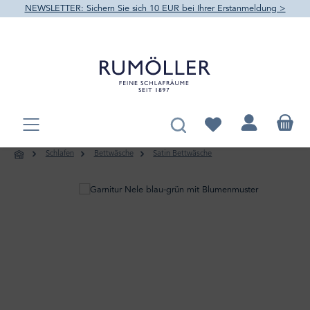
NEWSLETTER: Sichern Sie sich 10 EUR bei Ihrer Erstanmeldung >
alt springen
Du hast 0 Produkte au
Schlafen
Bettwäsche
Satin Bettwäsche