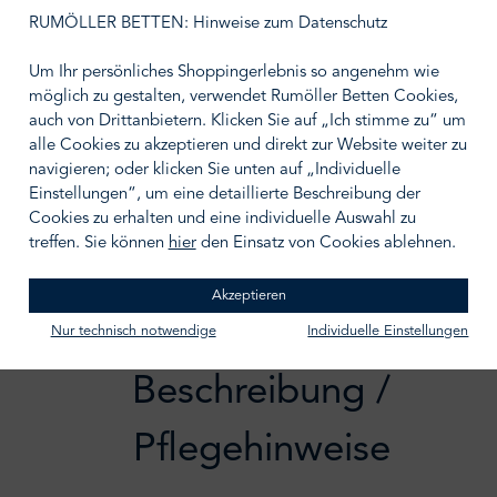
auswählen
Größe wählen
RUMÖLLER BETTEN: Hinweise zum Datenschutz
Um Ihr persönliches Shoppingerlebnis so angenehm wie
möglich zu gestalten, verwendet Rumöller Betten Cookies,
auch von Drittanbietern. Klicken Sie auf „Ich stimme zu“ um
alle Cookies zu akzeptieren und direkt zur Website weiter zu
IN DEN WARENKORB
navigieren; oder klicken Sie unten auf „Individuelle
Einstellungen“, um eine detaillierte Beschreibung der
Zum Merkzettel hinzufügen
Cookies zu erhalten und eine individuelle Auswahl zu
treffen. Sie können
hier
den Einsatz von Cookies ablehnen.
Akzeptieren
Nur technisch notwendige
Individuelle Einstellungen
Beschreibung /
Pflegehinweise