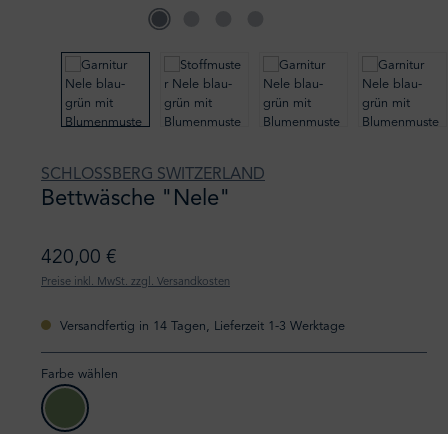
SCHLOSSBERG SWITZERLAND
Bettwäsche "Nele"
420,00 €
Preise inkl. MwSt. zzgl. Versandkosten
Versandfertig in 14 Tagen, Lieferzeit 1-3 Werktage
Farbe wählen
vert