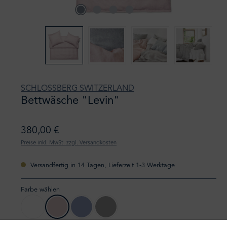
SCHLOSSBERG SWITZERLAND
Bettwäsche "Levin"
380,00 €
Preise inkl. MwSt. zzgl. Versandkosten
Versandfertig in 14 Tagen, Lieferzeit 1-3 Werktage
Farbe wählen
blanc
rose
bleu
gris