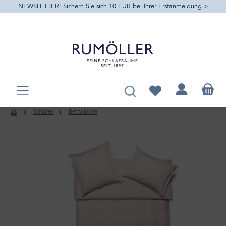
NEWSLETTER: Sichern Sie sich 10 EUR bei Ihrer Erstanmeldung >
alt springen
Du hast 0 Produkte au
Schlafen
Bettwäsche