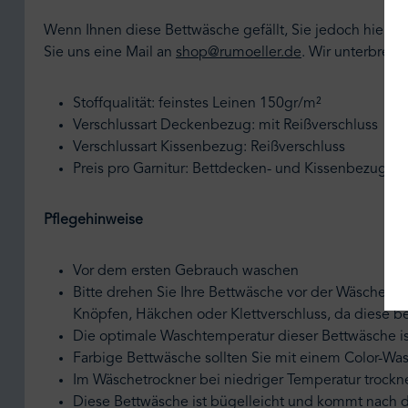
Wenn Ihnen diese Bettwäsche gefällt, Sie jedoch hier 
Sie uns eine Mail an
shop@rumoeller.de
. Wir unterbreit
Stoffqualität: feinstes Leinen 150gr/m²
Verschlussart Deckenbezug: mit Reißverschluss
Verschlussart Kissenbezug: Reißverschluss
Preis pro Garnitur: Bettdecken- und Kissenbezug
Pflegehinweise
Vor dem ersten Gebrauch waschen
Bitte drehen Sie Ihre Bettwäsche vor der Wäsche au
Knöpfen, Häkchen oder Klettverschluss, da diese 
Die optimale Waschtemperatur dieser Bettwäsche is
Farbige Bettwäsche sollten Sie mit einem Color-Wa
Im Wäschetrockner bei niedriger Temperatur trockn
Diese Bettwäsche ist bügelleicht und kommt nach 