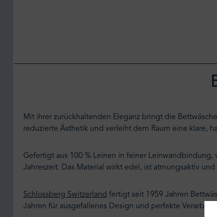
Mit ihrer zurückhaltenden Eleganz bringt die Bettwäsch
reduzierte Ästhetik und verleiht dem Raum eine klare, ha
Gefertigt aus 100 % Leinen in feiner Leinwandbindung, 
Jahreszeit. Das Material wirkt edel, ist atmungsaktiv und
Schlossberg Switzerland
fertigt seit 1959 Jahren Bettwäs
Jahren für ausgefallenes Design und perfekte Verarbeit