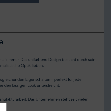
e
Schlafzimmer. Das unifarbene Design besticht durch seine
imalistische Optik lieben.
usgleichenden Eigenschaften – perfekt für jede
ie den lässigen Look unterstreicht.
Manufakturarbeit. Das Unternehmen steht seit vielen