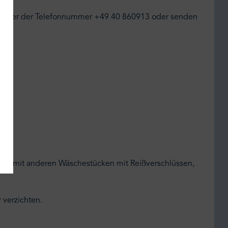
uf unter der Telefonnummer +49 40 860913 oder senden
nicht mit anderen Wäschestücken mit Reißverschlüssen,
 verzichten.