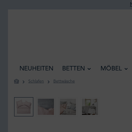
he springen
Zur Hauptnavigation springen
NEUHEITEN
BETTEN
MÖBEL
Schlafen
Bettwäsche