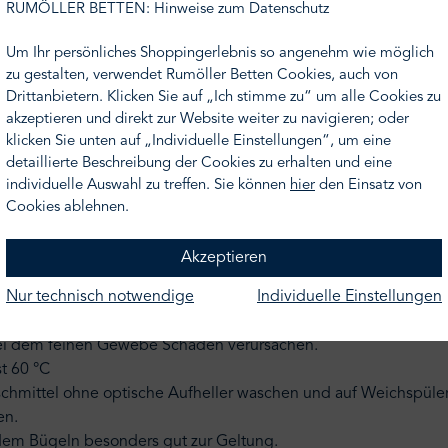
RUMÖLLER BETTEN: Hinweise zum Datenschutz
nicht Ihr Wunschmaß finden, nehmen Sie gern Kontakt zu uns a
Um Ihr persönliches Shoppingerlebnis so angenehm wie möglich
en Ihnen gern ein Angebot.
zu gestalten, verwendet Rumöller Betten Cookies, auch von
Drittanbietern. Klicken Sie auf „Ich stimme zu“ um alle Cookies zu
akzeptieren und direkt zur Website weiter zu navigieren; oder
klicken Sie unten auf „Individuelle Einstellungen“, um eine
detaillierte Beschreibung der Cookies zu erhalten und eine
individuelle Auswahl zu treffen. Sie können
hier
den Einsatz von
Cookies ablehnen.
Akzeptieren
Nur technisch notwendige
Individuelle Einstellungen
f links und schließen Sie den Reißverschluss. Waschen Sie sie 
bei dem feinen Gewebe Schäden verursachen.
t 60 °C
schmittel ohne optische Aufheller waschen und auf Weichspüler
en.
dem Bügeln besonders gut zur Geltung.