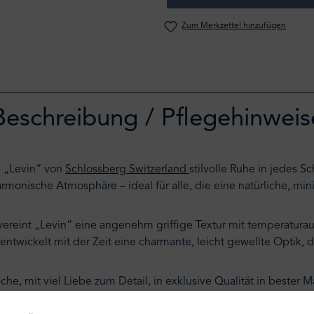
Zum Merkzettel hinzufügen
Beschreibung / Pflegehinweis
e „Levin“ von
Schlossberg Switzerland
stilvolle Ruhe in jedes 
rmonische Atmosphäre – ideal für alle, die eine natürliche, min
vereint „Levin“ eine angenehm griffige Textur mit temperatura
 entwickelt mit der Zeit eine charmante, leicht gewellte Optik, d
che, mit viel Liebe zum Detail, in exklusive Qualität in bester 
ung.