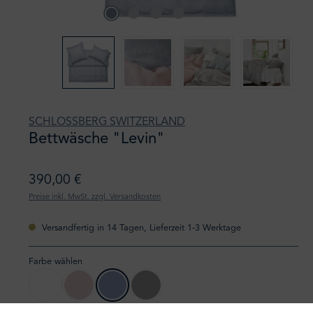
SCHLOSSBERG SWITZERLAND
Bettwäsche "Levin"
390,00 €
Preise inkl. MwSt. zzgl. Versandkosten
Versandfertig in 14 Tagen, Lieferzeit 1-3 Werktage
Farbe wählen
blanc
rose
bleu
gris