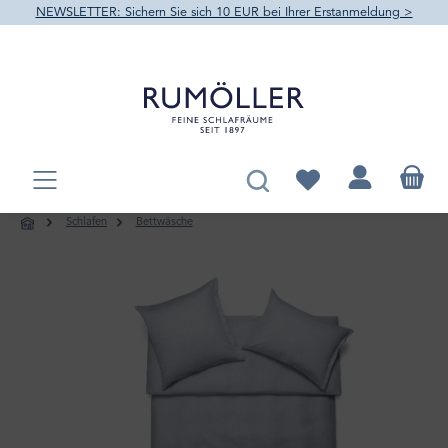
NEWSLETTER: Sichern Sie sich 10 EUR bei Ihrer Erstanmeldung >
alt springen
Du hast 0 Produkte au
Schlafen
Bettwäsche