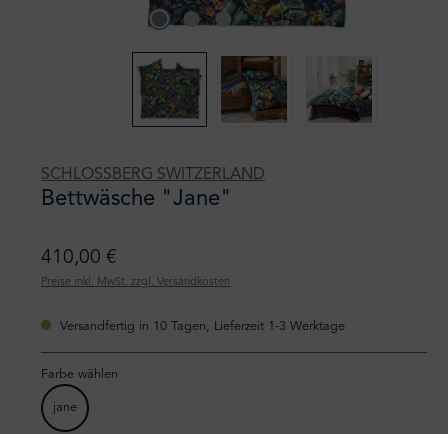
SCHLOSSBERG SWITZERLAND
Bettwäsche "Jane"
410,00 €
Preise inkl. MwSt. zzgl. Versandkosten
Versandfertig in 10 Tagen, Lieferzeit 1-3 Werktage
Farbe wählen
jane