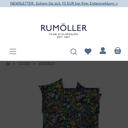
NEWSLETTER: Sichern Sie sich 10 EUR bei Ihrer Erstanmeldung >
alt springen
Du hast 0 Produkte au
Schlafen
Bettwäsche