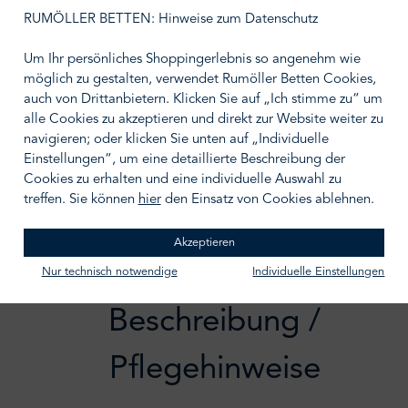
auswählen
Größe wählen
RUMÖLLER BETTEN: Hinweise zum Datenschutz
Um Ihr persönliches Shoppingerlebnis so angenehm wie
möglich zu gestalten, verwendet Rumöller Betten Cookies,
auch von Drittanbietern. Klicken Sie auf „Ich stimme zu“ um
alle Cookies zu akzeptieren und direkt zur Website weiter zu
IN DEN WARENKORB
navigieren; oder klicken Sie unten auf „Individuelle
Einstellungen“, um eine detaillierte Beschreibung der
Zum Merkzettel hinzufügen
Cookies zu erhalten und eine individuelle Auswahl zu
treffen. Sie können
hier
den Einsatz von Cookies ablehnen.
Akzeptieren
Nur technisch notwendige
Individuelle Einstellungen
Beschreibung /
Pflegehinweise