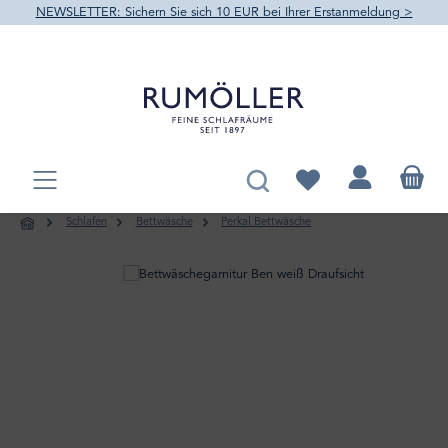
NEWSLETTER: Sichern Sie sich 10 EUR bei Ihrer Erstanmeldung >
alt springen
Du hast 0 Produkte au
Schlafen
Bettwäsche
Perkal Bettwäsche