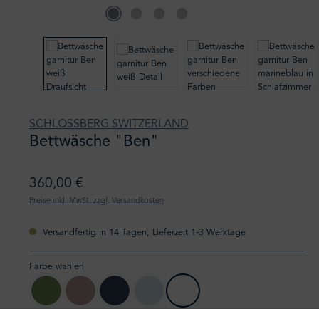
SCHLOSSBERG SWITZERLAND
Bettwäsche "Ben"
360,00 €
Preise inkl. MwSt. zzgl. Versandkosten
Versandfertig in 14 Tagen, Lieferzeit 1-3 Werktage
Farbe wählen
leaf
mauve
ink
sky
white