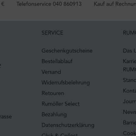
 €
Telefonservice 040 860913
Kauf auf Rechnu
SERVICE
RUM
Geschenkgutscheine
Das 
Bestellablauf
Karri
2
RUM
Versand
Stan
Widerrufsbelehrung
Kont
Retouren
Journ
Rumöller Select
News
Bezahlung
rasse
Barri
Datenschutzerklärung
Cook
Click & Collect