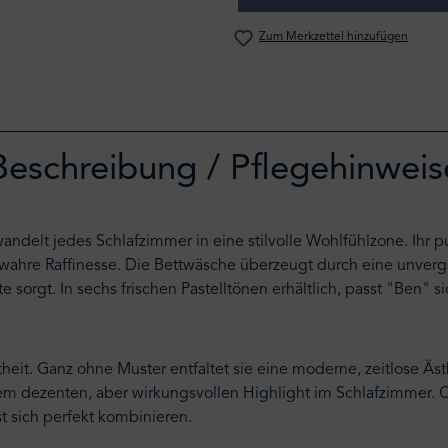
Zum Merkzettel hinzufügen
Beschreibung / Pflegehinweis
delt jedes Schlafzimmer in eine stilvolle Wohlfühlzone. Ihr pur
wahre Raffinesse. Die Bettwäsche überzeugt durch eine unvergle
te sorgt. In sechs frischen Pastelltönen erhältlich, passt "Ben
eit. Ganz ohne Muster entfaltet sie eine moderne, zeitlose Ästh
em dezenten, aber wirkungsvollen Highlight im Schlafzimmer. O
t sich perfekt kombinieren.