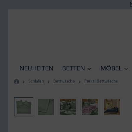
he springen
Zur Hauptnavigation springen
NEUHEITEN
BETTEN
MÖBEL
Schlafen
Bettwäsche
Perkal Bettwäsche