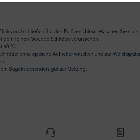
f links und schließen Sie den Reißverschluss. Waschen Sie sie 
bei dem feinen Gewebe Schäden verursachen.
t 60 °C
schmittel ohne optische Aufheller waschen und auf Weichspüler
en.
dem Bügeln besonders gut zur Geltung.