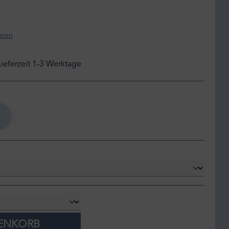
sten
Lieferzeit 1-3 Werktage
sky
white
RENKORB