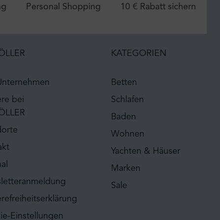
ng
Personal Shopping
10 € Rabatt sichern
ÖLLER
KATEGORIEN
Unternehmen
Betten
ere bei
Schlafen
ÖLLER
Baden
dorte
Wohnen
akt
Yachten & Häuser
al
Marken
letteranmeldung
Sale
erefreiheitserklärung
ie-Einstellungen