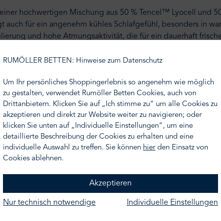
 – einer hochwertigen Mischung aus 50 % Tencel™ Lyocell und 
orgt auch für ein angenehm kühles Schlafgefühl, besonders in w
ierung und hohe Atmungsaktivität, die für ein dauerhaft frische
RUMÖLLER BETTEN: Hinweise zum Datenschutz
iel Liebe zum Detail, exklusive Qualität in bester Manufakturar
Um Ihr persönliches Shoppingerlebnis so angenehm wie möglich
zu gestalten, verwendet Rumöller Betten Cookies, auch von
 jedoch hier nicht Ihr Wunschmaß finden, nehmen Sie gern Kont
Drittanbietern. Klicken Sie auf „Ich stimme zu“ um alle Cookies zu
r unterbreiten Ihnen gern ein Angebot.
akzeptieren und direkt zur Website weiter zu navigieren; oder
klicken Sie unten auf „Individuelle Einstellungen“, um eine
detaillierte Beschreibung der Cookies zu erhalten und eine
e
individuelle Auswahl zu treffen. Sie können
hier
den Einsatz von
icher Oberfläche
Cookies ablehnen.
kenbezug
Akzeptieren
und kühlend
Nur technisch notwendige
Individuelle Einstellungen