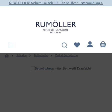
NEWSLETTER: Sichern Sie sich 10 EUR bei Ihrer Erstanmeldung >
alt springen
Du hast 0 Produkte au
Schlafen
Bettwäsche
Perkal Bettwäsche