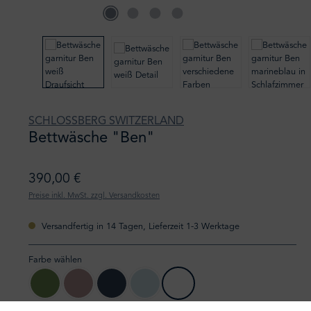
SCHLOSSBERG SWITZERLAND
Bettwäsche "Ben"
390,00 €
Preise inkl. MwSt. zzgl. Versandkosten
Versandfertig in 14 Tagen, Lieferzeit 1-3 Werktage
Farbe wählen
leaf
mauve
ink
sky
white