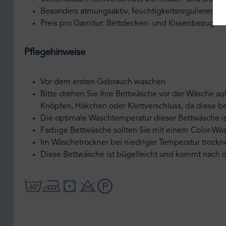
Besonders atmungsaktiv, feuchtigkeitsregulierend 
Preis pro Garnitur: Bettdecken- und Kissenbezug
Pflegehinweise
Vor dem ersten Gebrauch waschen
Bitte drehen Sie Ihre Bettwäsche vor der Wäsche au
Knöpfen, Häkchen oder Klettverschluss, da diese 
Die optimale Waschtemperatur dieser Bettwäsche is
Farbige Bettwäsche sollten Sie mit einem Color-Wa
Im Wäschetrockner bei niedriger Temperatur trockn
Diese Bettwäsche ist bügelleicht und kommt nach 