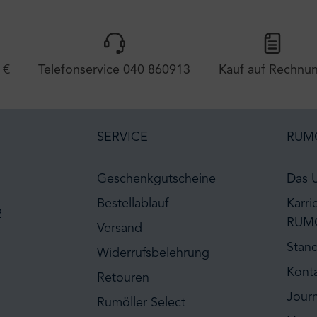
 €
Telefonservice 040 860913
Kauf auf Rechnu
SERVICE
RUM
Geschenkgutscheine
Das 
Bestellablauf
Karri
2
RUM
Versand
Stan
Widerrufsbelehrung
Kont
Retouren
Journ
Rumöller Select