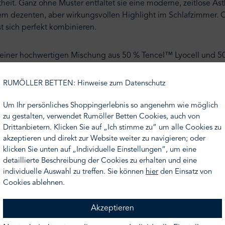
eit. Ganz ohne Muster entfaltet sie eine moderne, zeitlose Ästh
em dezenten, aber wirkungsvollen Highlight im Schlafzimmer. O
t sich perfekt kombinieren.
 – einer hochwertigen Mischung aus 50 % Tencel™ Lyocell und 
orgt auch für ein angenehm kühles Schlafgefühl, besonders in w
ierung und hohe Atmungsaktivität, die für ein dauerhaft frische
RUMÖLLER BETTEN: Hinweise zum Datenschutz
Um Ihr persönliches Shoppingerlebnis so angenehm wie möglich
iel Liebe zum Detail, exklusive Qualität in bester Manufakturar
zu gestalten, verwendet Rumöller Betten Cookies, auch von
Drittanbietern. Klicken Sie auf „Ich stimme zu“ um alle Cookies zu
akzeptieren und direkt zur Website weiter zu navigieren; oder
 jedoch hier nicht Ihr Wunschmaß finden, nehmen Sie gern Kont
klicken Sie unten auf „Individuelle Einstellungen“, um eine
r unterbreiten Ihnen gern ein Angebot.
detaillierte Beschreibung der Cookies zu erhalten und eine
individuelle Auswahl zu treffen. Sie können
hier
den Einsatz von
Cookies ablehnen.
e
icher Oberfläche
Akzeptieren
kenbezug