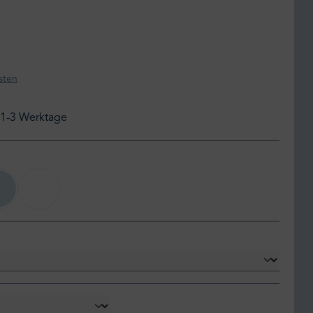
sten
: 1-3 Werktage
sky
white