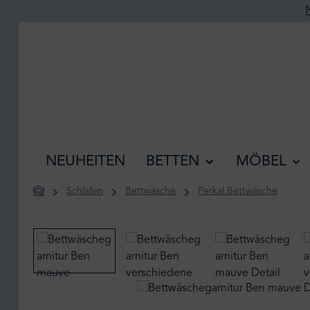
he springen
Zur Hauptnavigation springen
NEUHEITEN
BETTEN
MÖBEL
Schlafen
Bettwäsche
Perkal Bettwäsche