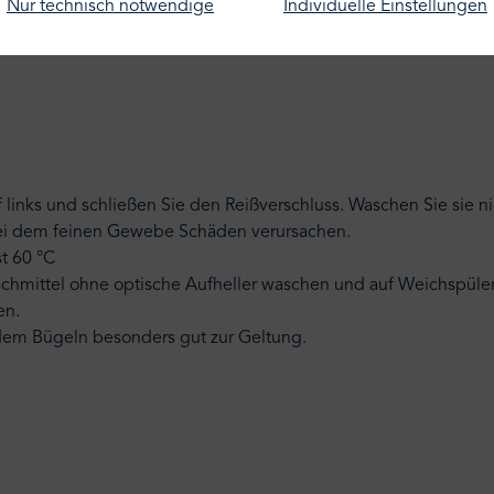
Nur technisch notwendige
Individuelle Einstellungen
und kühlend
f links und schließen Sie den Reißverschluss. Waschen Sie sie 
bei dem feinen Gewebe Schäden verursachen.
t 60 °C
schmittel ohne optische Aufheller waschen und auf Weichspüler
en.
dem Bügeln besonders gut zur Geltung.