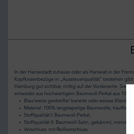
In der Hansestadt zuhause oder als Hanseat in der Frem
Kopfkissenbezüge in „Aussteuerqualität“ bestehen gibt 
Hamburg gut sichtbar, mittig auf der Vorderseite. Sie k
entweder aus hochwertigem Baumwoll-Perkal aus 100% m
Blau/weiss gestreifte/ karierte oder weisse Klein
Material: 100% langstapelige Baumwolle, hautfreun
Stoffqualität I: Baumwoll-Perkal,
Stoffqualität II: Baumwoll-Satin, gekämmt, mercerisi
Verschluss: mit Reißverschluss