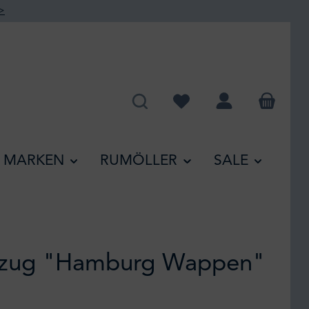
>
Du hast 0 Produkte auf de
MARKEN
RUMÖLLER
SALE
bezug "Hamburg Wappen"