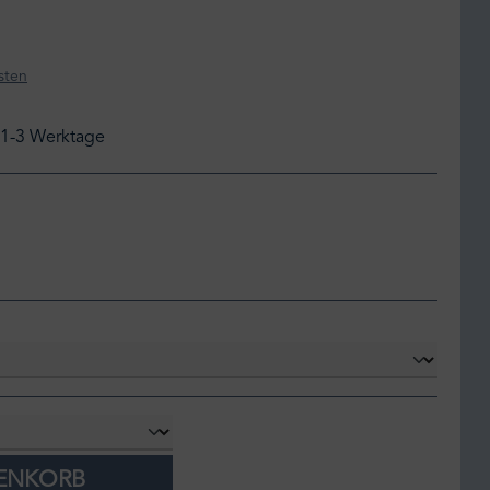
sten
: 1-3 Werktage
reift
RENKORB