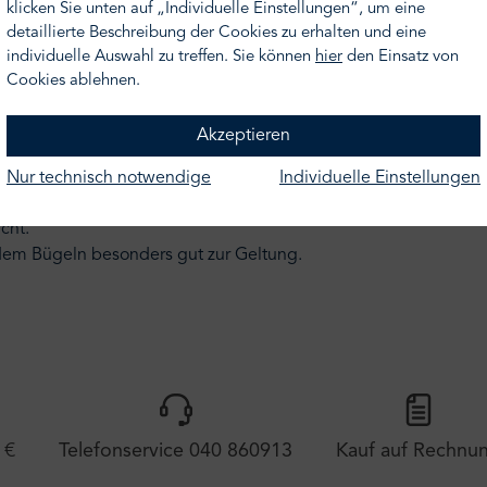
klicken Sie unten auf „Individuelle Einstellungen“, um eine
detaillierte Beschreibung der Cookies zu erhalten und eine
individuelle Auswahl zu treffen. Sie können
hier
den Einsatz von
Cookies ablehnen.
f links und schließen Sie den Reißverschluss. Waschen Sie sie 
Akzeptieren
bei dem feinen Gewebe Schäden verursachen.
st 60°C
Nur technisch notwendige
Individuelle Einstellungen
schmittel ohne optische Aufheller waschen und auf Weichspüler
cht.
dem Bügeln besonders gut zur Geltung.
 €
Telefonservice 040 860913
Kauf auf Rechnu