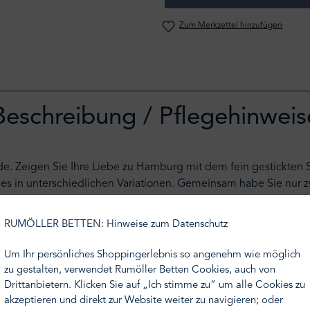
Zum Merkzettel hinzufügen
Beschreibung / Pflegehinweis
de. Zeigen Sie Ihre Liebe zu Hamburg mit dem fein gestickten 
es in unterschiedlichen Variationen. Gemeinsam habe Sie nur 
önnen wählen zwischen Kuschelkissenbezüge in weiss, gestreift 
ercerisierter, durchgefärbter Baumwolle in klassischer Lein
RUMÖLLER BETTEN: Hinweise zum Datenschutz
kissenbezüge mit eingesticktem, kleinen Hamburg Wappen
dlich, atmungsaktiv
Um Ihr persönliches Shoppingerlebnis so angenehm wie möglich
zu gestalten, verwendet Rumöller Betten Cookies, auch von
ert und sehr langlebig.
Drittanbietern. Klicken Sie auf „Ich stimme zu“ um alle Cookies zu
akzeptieren und direkt zur Website weiter zu navigieren; oder