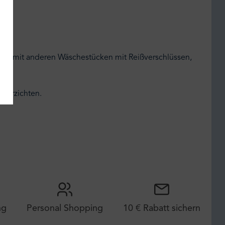
nicht mit anderen Wäschestücken mit Reißverschlüssen,
 verzichten.
ng
Personal Shopping
10 € Rabatt sichern