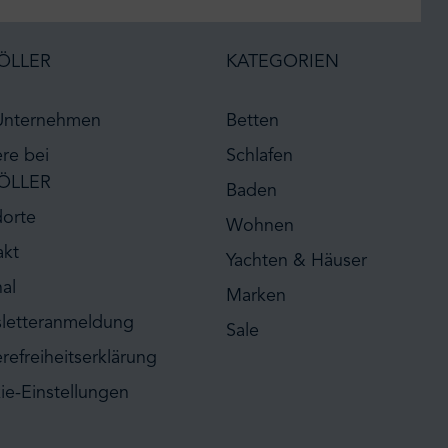
ÖLLER
KATEGORIEN
Unternehmen
Betten
ere bei
Schlafen
ÖLLER
Baden
dorte
Wohnen
akt
Yachten & Häuser
al
Marken
letteranmeldung
Sale
erefreiheitserklärung
ie-Einstellungen