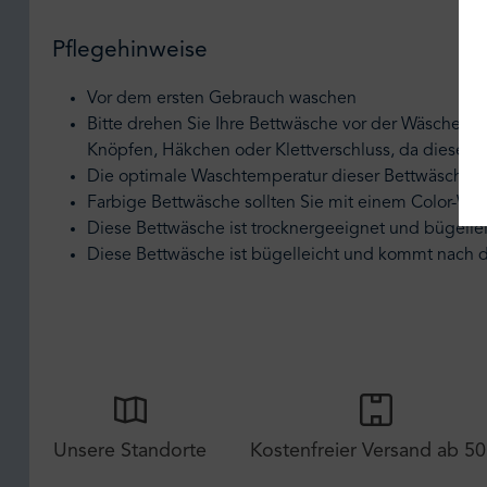
Pflegehinweise
Vor dem ersten Gebrauch waschen
Bitte drehen Sie Ihre Bettwäsche vor der Wäsche au
Knöpfen, Häkchen oder Klettverschluss, da diese 
Die optimale Waschtemperatur dieser Bettwäsche i
Farbige Bettwäsche sollten Sie mit einem Color-Wa
Diese Bettwäsche ist trocknergeeignet und bügellei
Diese Bettwäsche ist bügelleicht und kommt nach 
Unsere Standorte
Kostenfreier Versand ab 50