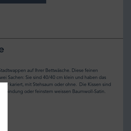
e
Stadtwappen auf Ihrer Bettwäsche. Diese feinen
zwei Sachen: Sie sind 40/40 cm klein und haben das
oder kariert, mit Stehsaum oder ohne. Die Kissen sind
wandbindung oder feinstem weissen Baumwoll-Satin.