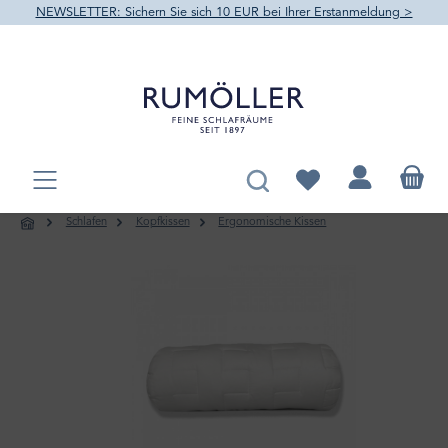
NEWSLETTER: Sichern Sie sich 10 EUR bei Ihrer Erstanmeldung >
alt springen
Du hast 0 Produkte au
Schlafen
Kopfkissen
Ergonomische Kissen