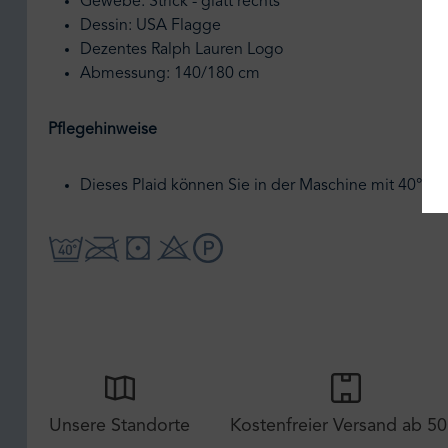
Gewebe: Strick - glatt rechts
Dessin: USA Flagge
Dezentes Ralph Lauren Logo
Abmessung: 140/180 cm
Pflegehinweise
Dieses Plaid können Sie in der Maschine mit 40° w
Unsere Standorte
Kostenfreier Versand ab 50