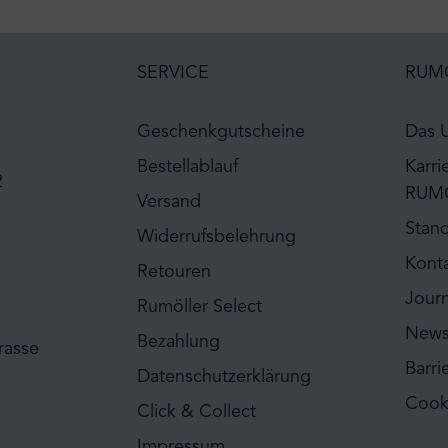
SERVICE
RUM
Geschenkgutscheine
Das 
Bestellablauf
Karri
2
RUM
Versand
Stan
Widerrufsbelehrung
Kont
Retouren
Journ
Rumöller Select
News
Bezahlung
rasse
Barri
Datenschutzerklärung
Cook
Click & Collect
Impressum