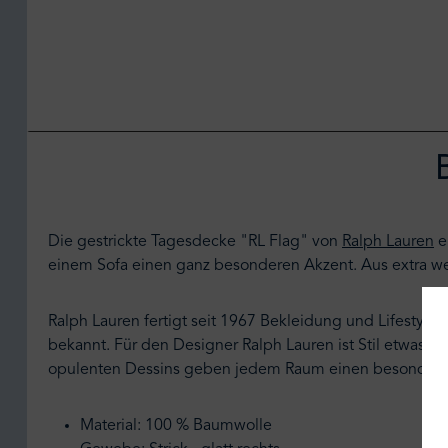
Die gestrickte Tagesdecke "RL Flag" von
Ralph Lauren
e
einem Sofa einen ganz besonderen Akzent. Aus extra wei
Ralph Lauren fertigt seit 1967 Bekleidung und Lifestyle
bekannt. Für den Designer Ralph Lauren ist Stil etwas s
opulenten Dessins geben jedem Raum einen besonder
Material: 100 % Baumwolle