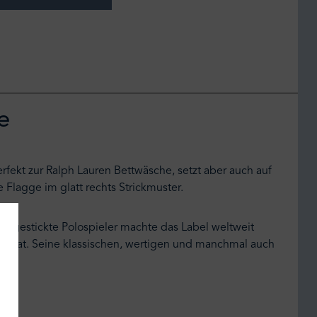
e
erfekt zur Ralph Lauren Bettwäsche, setzt aber auch auf
Flagge im glatt rechts Strickmuster.
aufgestickte Polospieler machte das Label weltweit
tun hat. Seine klassischen, wertigen und manchmal auch