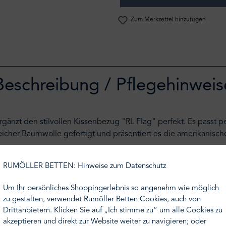
Zum Merkzettel hinzufügen
Beschreibung / Pflegehinweis
rgänzt den stilvollen Kissenbezug "RL Flag" perfekt. Es passt p
cher Baumwolle gefertigt und präsentiert es die amerikanische 
 Produkte für den Wohn- und Schlafbereich, sowie das Bad. Der 
RUMÖLLER BETTEN: Hinweise zum Datenschutz
ehr Persönliches, das mit schnell vergänglicher Mode nichts zu 
en Touch.
Um Ihr persönliches Shoppingerlebnis so angenehm wie möglich
zu gestalten, verwendet Rumöller Betten Cookies, auch von
Drittanbietern. Klicken Sie auf „Ich stimme zu“ um alle Cookies zu
akzeptieren und direkt zur Website weiter zu navigieren; oder