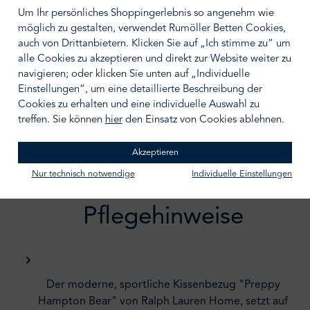
Um Ihr persönliches Shoppingerlebnis so angenehm wie
möglich zu gestalten, verwendet Rumöller Betten Cookies,
IN DEN WARENKORB
auch von Drittanbietern. Klicken Sie auf „Ich stimme zu“ um
alle Cookies zu akzeptieren und direkt zur Website weiter zu
Zum Merkzettel hinzufügen
navigieren; oder klicken Sie unten auf „Individuelle
Einstellungen“, um eine detaillierte Beschreibung der
Cookies zu erhalten und eine individuelle Auswahl zu
treffen. Sie können
hier
den Einsatz von Cookies ablehnen.
Akzeptieren
Beschreibung /
Nur technisch notwendige
Individuelle Einstellungen
Pflegehinweise
Der moderne, sportliche Kissenbezug "Preppy
Hampton Bear" von Ralph Lauren Home, setzt auf