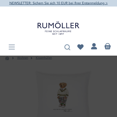
NEWSLETTER: Sichern Sie sich 10 EUR bei Ihrer Erstanmeldung >
alt springen
Du hast 0 Produkte au
Wohnen
Kissenhüllen