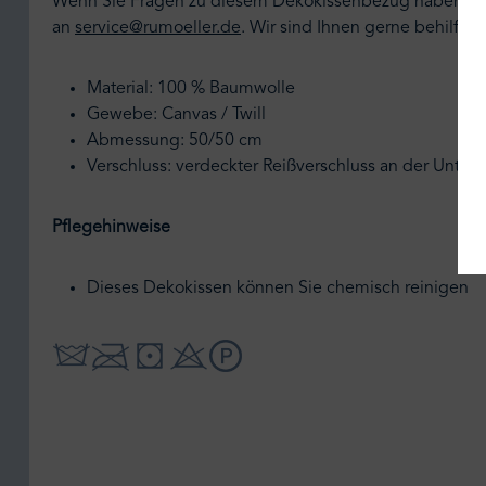
Wenn Sie Fragen zu diesem Dekokissenbezug haben, dan
an
service@rumoeller.de
.
Wir sind Ihnen gerne behilflich
Material: 100 % Baumwolle
Gewebe: Canvas / Twill
Abmessung: 50/50 cm
Verschluss: verdeckter Reißverschluss an der Unters
Pflegehinweise
Dieses Dekokissen können Sie chemisch reinigen