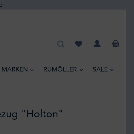
>
Du hast 0 Produkte auf de
MARKEN
RUMÖLLER
SALE
zug "Holton"