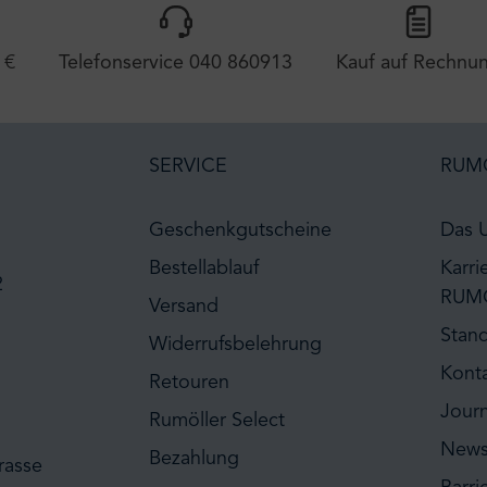
 €
Telefonservice 040 860913
Kauf auf Rechnu
SERVICE
RUM
Geschenkgutscheine
Das 
Bestellablauf
Karri
2
RUM
Versand
Stan
Widerrufsbelehrung
Kont
Retouren
Journ
Rumöller Select
News
Bezahlung
rasse