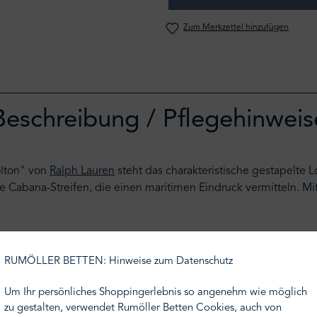
Zum Merkzettel hinzufügen
Beschreibung / Pflegehinweis
lton" von
Ralph Lauren
steht das charakteristische gestapelte L
e Cabana-Streifen, die einen maritimen Eindruck vermitteln. M
 Produkte für den Wohn- und Schlafbereich, sowie das Bad. Der 
sehr Persönliches, das mit schnell vergänglicher Mode nichts zu
RUMÖLLER BETTEN: Hinweise zum Datenschutz
en Touch.
Um Ihr persönliches Shoppingerlebnis so angenehm wie möglich
zu gestalten, verwendet Rumöller Betten Cookies, auch von