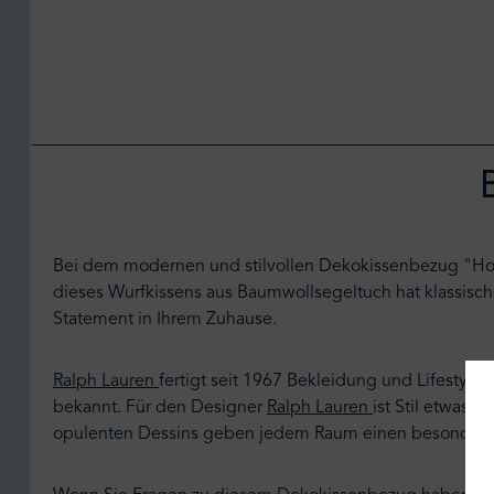
Bei dem modernen und stilvollen Dekokissenbezug "Ho
dieses Wurfkissens aus Baumwollsegeltuch hat klassisch
Statement in Ihrem Zuhause.
Ralph Lauren
fertigt seit 1967 Bekleidung und Lifestyle
bekannt. Für den Designer
Ralph Lauren
ist Stil etwas 
opulenten Dessins geben jedem Raum einen besonder