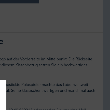
e
ogo auf der Vorderseite im Mittelpunkt. Die Rückseite
it diesem Kissenbezug setzen Sie ein hochwertiges
aufgestickte Polospieler machte das Label weltweit
 tun hat. Seine klassischen, wertigen und manchmal auch