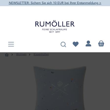
NEWSLETTER: Sichern Sie sich 10 EUR bei Ihrer Erstanmeldung >
alt springen
Du hast 0 Produkte au
Wohnen
Kissenhüllen