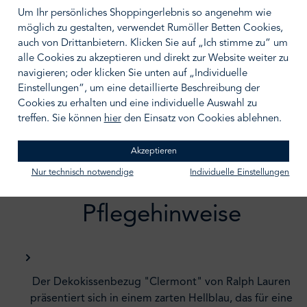
Um Ihr persönliches Shoppingerlebnis so angenehm wie
möglich zu gestalten, verwendet Rumöller Betten Cookies,
IN DEN WARENKORB
auch von Drittanbietern. Klicken Sie auf „Ich stimme zu“ um
alle Cookies zu akzeptieren und direkt zur Website weiter zu
Zum Merkzettel hinzufügen
navigieren; oder klicken Sie unten auf „Individuelle
Einstellungen“, um eine detaillierte Beschreibung der
Cookies zu erhalten und eine individuelle Auswahl zu
treffen. Sie können
hier
den Einsatz von Cookies ablehnen.
Akzeptieren
Beschreibung /
Nur technisch notwendige
Individuelle Einstellungen
Pflegehinweise
Der Dekokissenbezug "Clermont" von Ralph Lauren
präsentiert sich in einem zarten Hellblau, das für eine