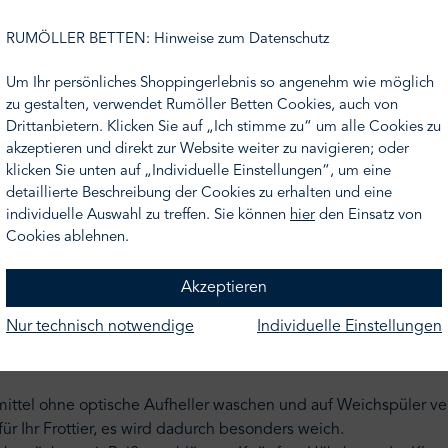
"Denim Bear" Bademantel kombiniert luxuriöse Materialqualität m
RUMÖLLER BETTEN: Hinweise zum Datenschutz
chwertige Homewear mit Designanspruch suchen.
Um Ihr persönliches Shoppingerlebnis so angenehm wie möglich
zu gestalten, verwendet Rumöller Betten Cookies, auch von
 nicht Ihre Wunschgröße finden, nehmen Sie gern Kontakt zu u
Drittanbietern. Klicken Sie auf „Ich stimme zu“ um alle Cookies zu
terbreiten Ihnen gern ein Angebot.
akzeptieren und direkt zur Website weiter zu navigieren; oder
klicken Sie unten auf „Individuelle Einstellungen“, um eine
detaillierte Beschreibung der Cookies zu erhalten und eine
individuelle Auswahl zu treffen. Sie können
hier
den Einsatz von
Cookies ablehnen.
Akzeptieren
er, ikonischer Bear im Denim Look auf der linken Brust
Nur technisch notwendige
Individuelle Einstellungen
mittel ohne optische Aufheller waschen und auf Weichspüler verz
r Ihr Frottier, es wird dadurch besonders weich.