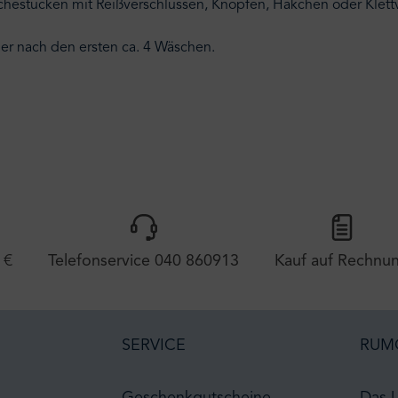
schestücken mit Reißverschlüssen, Knöpfen, Häkchen oder Klettv
tier nach den ersten ca. 4 Wäschen.
 €
Telefonservice 040 860913
Kauf auf Rechnu
SERVICE
RUM
Geschenkgutscheine
Das 