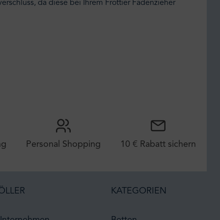
erschluss, da diese bei Ihrem Frottier Fadenzieher
ng
Personal Shopping
10 € Rabatt sichern
ÖLLER
KATEGORIEN
Unternehmen
Betten