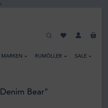
>
Du hast 0 Produkte auf de
MARKEN
RUMÖLLER
SALE
"Denim Bear"