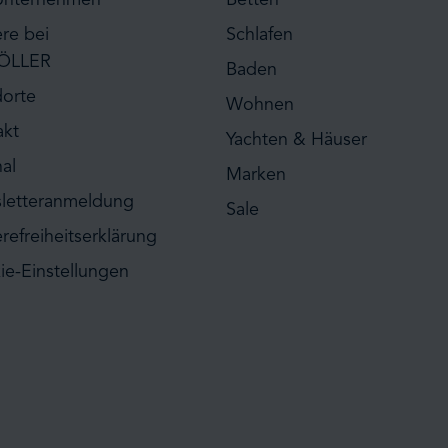
ere bei
Schlafen
ÖLLER
Baden
dorte
Wohnen
akt
Yachten & Häuser
al
Marken
letteranmeldung
Sale
erefreiheitserklärung
ie-Einstellungen