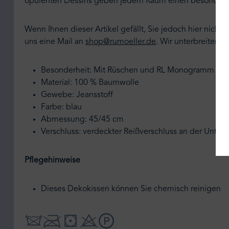
opulenten Dessins geben jedem Raum einen besonder
Wenn Ihnen dieser Artikel gefällt, Sie jedoch hier nic
uns eine Mail an
shop@rumoeller.de
.
Wir unterbreiten I
Besonderheit: Mit Rüschen und RL Monogramm
Material: 100 % Baumwolle
Gewebe: Jeansstoff
Farbe: blau
Abmessung: 45/45 cm
Verschluss: verdeckter Reißverschluss an der Unters
Pflegehinweise
Dieses Dekokissen können Sie chemisch reinigen