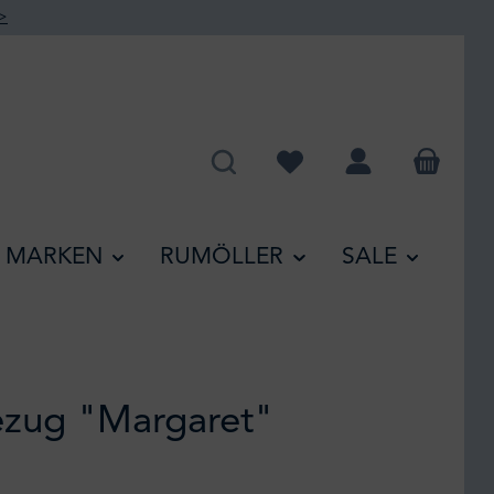
>
Du hast 0 Produkte auf de
MARKEN
RUMÖLLER
SALE
zug "Margaret"