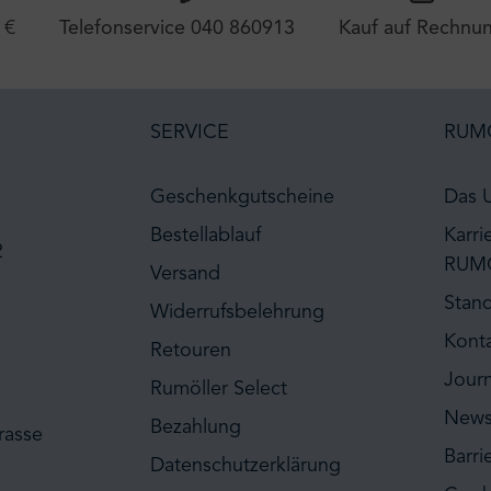
 €
Telefonservice 040 860913
Kauf auf Rechnu
SERVICE
RUM
Geschenkgutscheine
Das 
Bestellablauf
Karri
2
RUM
Versand
Stan
Widerrufsbelehrung
Kont
Retouren
Journ
Rumöller Select
News
Bezahlung
rasse
Barri
Datenschutzerklärung