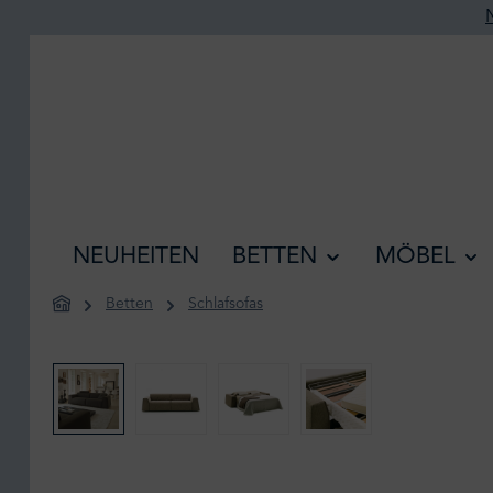
he springen
Zur Hauptnavigation springen
NEUHEITEN
BETTEN
MÖBEL
Betten
Schlafsofas