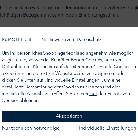
as, indem es Komfort und Technologie mit stilvoller Ästhetik 
ielfältigen Bezüge nahtlos an jeden Einrichtungsstil an.
Wohnraum in ein bequemes Schlafzimmer zu verwandeln. Sie vere
 Mit verschiedenen Größen, Stilen und Materialien gibt es eine
RUMÖLLER BETTEN: Hinweise zum Datenschutz
Um Ihr persönliches Shoppingerlebnis so angenehm wie möglich
zu gestalten, verwendet Rumöller Betten Cookies, auch von
Stoff der Bezugskategorie A, einer Obermatratze sowie einem p
Drittanbietern. Klicken Sie auf „Ich stimme zu“ um alle Cookies zu
akzeptieren und direkt zur Website weiter zu navigieren; oder
klicken Sie unten auf „Individuelle Einstellungen“, um eine
detaillierte Beschreibung der Cookies zu erhalten und eine
individuelle Auswahl zu treffen. Sie können
hier
den Einsatz von
 104 cm - Liegefläche 120 x 200 cm
Cookies ablehnen.
 - Liegefläche 120 x 200 cm
m, T: 104 cm - Liegefläche 140 x 200 cm
Akzeptieren
04 cm - Liegefläche 140 x 200 cm
Nur technisch notwendige
Individuelle Einstellungen
104 cm - Liegefläche 160 x 200 cm
- Liegefläche 160 x 200 cm