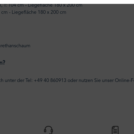
m, T: 104 cm - Liegefläche 180 x 200 cm
04 cm - Liegefläche 180 x 200 cm
yurethanschaum
n?
ch unter der Tel: +49 40 860913 oder nutzen Sie unser Online-F