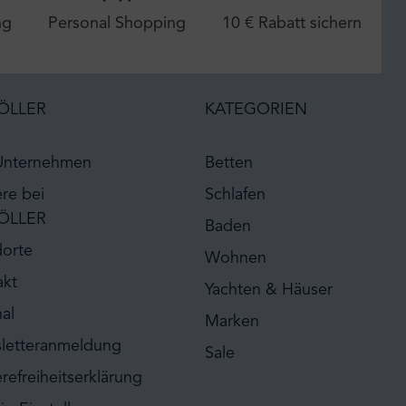
ng
Personal Shopping
10 € Rabatt sichern
ÖLLER
KATEGORIEN
Unternehmen
Betten
ere bei
Schlafen
ÖLLER
Baden
dorte
Wohnen
akt
Yachten & Häuser
al
Marken
letteranmeldung
Sale
erefreiheitserklärung