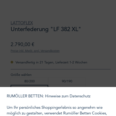
LATTOFLEX
Unterfederung "LF 382 XL"
2.790,00 €
Preise inkl. MwSt. zzgl. Versandkosten
Versandfertig in 21 Tagen, Lieferzeit 1-2 Wochen
Größe wählen
80/200
90/190
90/200
100/200
RUMÖLLER BETTEN: Hinweise zum Datenschutz
BERATUNGSTERMIN VEREINBAREN
Um Ihr persönliches Shoppingerlebnis so angenehm wie
möglich zu gestalten, verwendet Rumöller Betten Cookies,
Zum Merkzettel hinzufügen