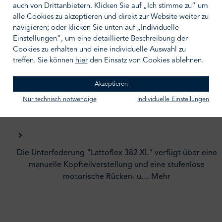
auch von Drittanbietern. Klicken Sie auf „Ich stimme zu“ um
alle Cookies zu akzeptieren und direkt zur Website weiter zu
navigieren; oder klicken Sie unten auf „Individuelle
Einstellungen“, um eine detaillierte Beschreibung der
Cookies zu erhalten und eine individuelle Auswahl zu
treffen. Sie können
hier
den Einsatz von Cookies ablehnen.
Beschreibung /
Akzeptieren
Nur technisch notwendige
Individuelle Einstellungen
Pflegehinweise
Die Unterfederung "Lattoflex 382 XL" verfügt über eine
manuelle Kopfteilverstellung und eine stufenlose
motorische Rücken- u…
Mehr