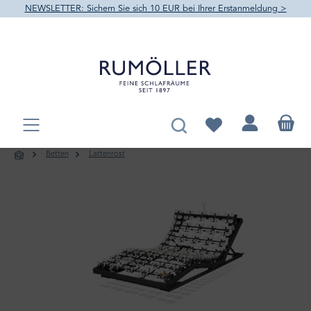
NEWSLETTER: Sichern Sie sich 10 EUR bei Ihrer Erstanmeldung >
alt springen
Du hast 0 Produkte au
Betten
Lattenrost