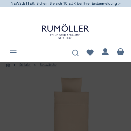
NEWSLETTER: Sichern Sie sich 10 EUR bei Ihrer Erstanmeldung >
alt springen
Du hast 0 Produkte au
Schlafen
Bettwäsche