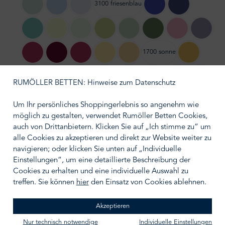
3100 friesenblau
6300 opal
3400 himmelblau
3500 bleu
8000 lapis
3700 fjord
3600 meergrün
1600 melon
4500 lind
4900 pistazie
4200 schilf
4300 alpingrün
2200 malve
8700 pe
1700 sonne
2500 beaujolais
8800 amaranth
8200 beere
1000 mais
1300 gold
6800 bernste
1500 messing
5200 apricot
4400 bronze
5700 terracotta
2700 mohn
2300 rubin
2400 kirsche
1900 kie
RUMÖLLER BETTEN: Hinweise zum Datenschutz
7200 kaschmir
1800 mandel
7300 quarz
6500 sphinx
6600 chinchilla
7700 caramel
7500 nougat
7000 bra
Um Ihr persönliches Shoppingerlebnis so angenehm wie
möglich zu gestalten, verwendet Rumöller Betten Cookies,
auch von Drittanbietern. Klicken Sie auf „Ich stimme zu“ um
6900 mondstein
6000 silber
6700 platin
8600 siam
6200 ebenholz
alle Cookies zu akzeptieren und direkt zur Website weiter zu
navigieren; oder klicken Sie unten auf „Individuelle
auswählen
Größe wählen
Einstellungen“, um eine detaillierte Beschreibung der
Cookies zu erhalten und eine individuelle Auswahl zu
treffen. Sie können
hier
den Einsatz von Cookies ablehnen.
Akzeptieren
IN DEN WARENKORB
Nur technisch notwendige
Individuelle Einstellungen