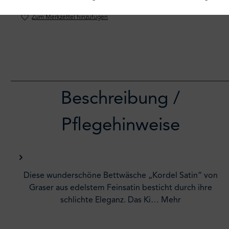
Zum Merkzettel hinzufügen
Beschreibung /
Pflegehinweise
Diese wunderschöne Bettwäsche „Kordel Satin“ von
Graser aus edelstem Feinsatin besticht durch ihre
schlichte Eleganz. Das Ki…
Mehr