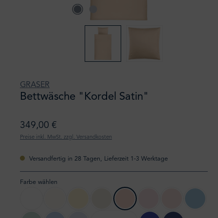
GRASER
Bettwäsche "Kordel Satin"
349,00 €
Preise inkl. MwSt. zzgl. Versandkosten
Versandfertig in 28 Tagen, Lieferzeit 1-3 Werktage
Farbe wählen
9000 weiß
1200 sekt
1100 creme
5800 elfenbein
5100 puder
2100 rose
5400 muschel
4000 hor