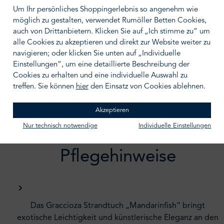
Um Ihr persönliches Shoppingerlebnis so angenehm wie
möglich zu gestalten, verwendet Rumöller Betten Cookies,
IN DEN WARENKORB
auch von Drittanbietern. Klicken Sie auf „Ich stimme zu“ um
alle Cookies zu akzeptieren und direkt zur Website weiter zu
Zum Merkzettel hinzufügen
navigieren; oder klicken Sie unten auf „Individuelle
Einstellungen“, um eine detaillierte Beschreibung der
Cookies zu erhalten und eine individuelle Auswahl zu
treffen. Sie können
hier
den Einsatz von Cookies ablehnen.
Akzeptieren
Beschreibung /
Nur technisch notwendige
Individuelle Einstellungen
Pflegehinweise
Das Graccioza Strandtuch „Mandarinfish“ bringt
exotische Leichtigkeit und künstlerische Eleganz an den