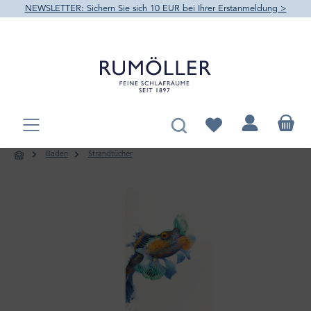
NEWSLETTER: Sichern Sie sich 10 EUR bei Ihrer Erstanmeldung >
alt springen
Du hast 0 Produkte au
Baden
Strandtücher