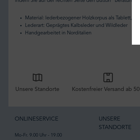
indem Sie auf der rechten Seite den Button "Beratungst
Material: lederbezogener Holzkorpus als Tablett, l
Lederart: Geprägtes Kalbsleder und Wildleder
Handgearbeitet in Norditalien
Unsere Standorte
Kostenfreier Versand ab 50
ONLINESERVICE
UNSERE
STANDORTE
Mo-Fr. 9.00 Uhr - 19.00