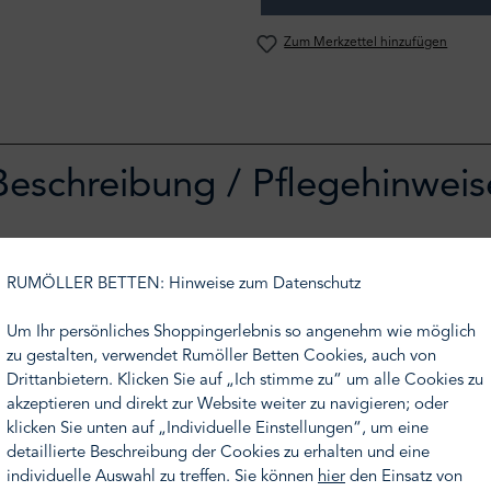
Zum Merkzettel hinzufügen
Beschreibung / Pflegehinweis
nara wird per Hand gearbeitet. Die Boxen "Harris Trinket" sind 
RUMÖLLER BETTEN: Hinweise zum Datenschutz
tz- und wasserabweisende Rindsleder ist in mehr als 50 Farben bz
 wenn Sie unterschiedliche Farben und Größen nebeneinander p
Um Ihr persönliches Shoppingerlebnis so angenehm wie möglich
zu gestalten, verwendet Rumöller Betten Cookies, auch von
0 unterschiedlichen Lederfarben/-arten fertigen lassen. Dieses 
Drittanbietern. Klicken Sie auf „Ich stimme zu“ um alle Cookies zu
und benötigt eine Vorlaufzeit von 6-8 Wochen.
akzeptieren und direkt zur Website weiter zu navigieren; oder
klicken Sie unten auf „Individuelle Einstellungen“, um eine
detaillierte Beschreibung der Cookies zu erhalten und eine
ren Sie Ihren Beratungstermin einfach telefonisch unter der T
individuelle Auswahl zu treffen. Sie können
hier
den Einsatz von