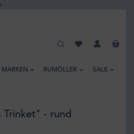
>
Du hast 0 Produkte auf de
MARKEN
RUMÖLLER
SALE
 Trinket" - rund