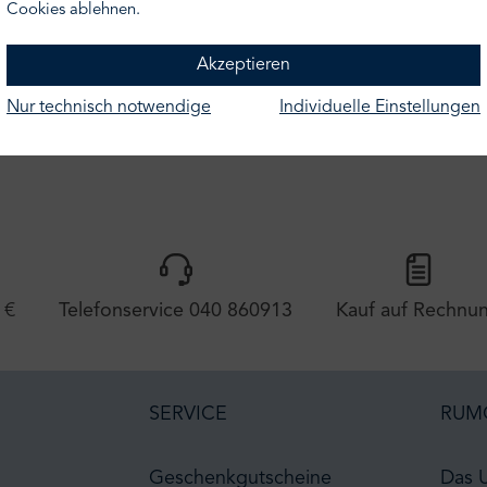
ermin vereinbaren" klicken!
Cookies ablehnen.
ederbezogener weichgefüllter Korpus
Akzeptieren
Nur technisch notwendige
Individuelle Einstellungen
 €
Telefonservice 040 860913
Kauf auf Rechnu
SERVICE
RUM
Geschenkgutscheine
Das 