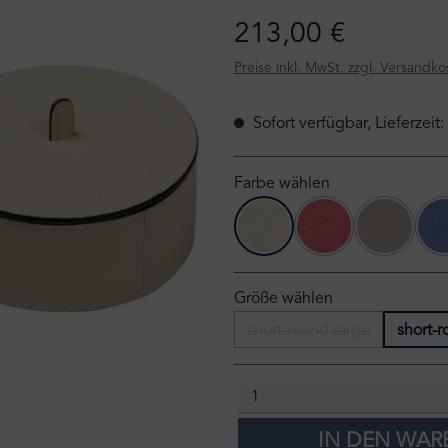
213,00 €
Preise inkl. MwSt. zzgl. Versandko
Sofort verfügbar, Lieferzeit
Farbe wählen
G06-ivory
G13-red
G21-mu
(Diese Option ist zu
(Diese Opt
Größe wählen
short-round-large
short-
(Diese Option ist zurze
IN DEN WA