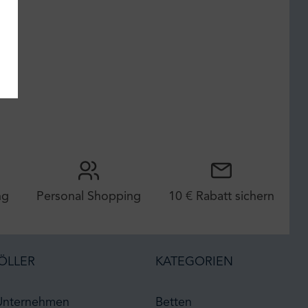
ng
Personal Shopping
10 € Rabatt sichern
ÖLLER
KATEGORIEN
Unternehmen
Betten