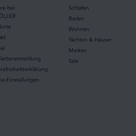
ere bei
Schlafen
ÖLLER
Baden
dorte
Wohnen
akt
Yachten & Häuser
al
Marken
letteranmeldung
Sale
erefreiheitserklärung
ie-Einstellungen