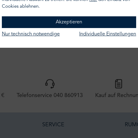
ermin vereinbaren" klicken!
Cookies ablehnen.
Akzeptieren
Nur technisch notwendige
Individuelle Einstellungen
hen
 €
Telefonservice 040 860913
Kauf auf Rechnu
SERVICE
RUM