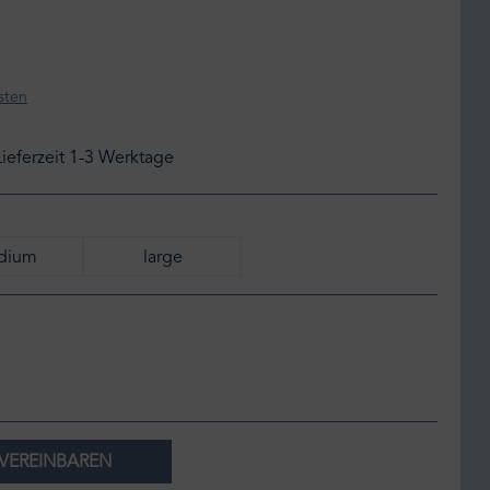
sten
Lieferzeit 1-3 Werktage
dium
large
ngo
VEREINBAREN