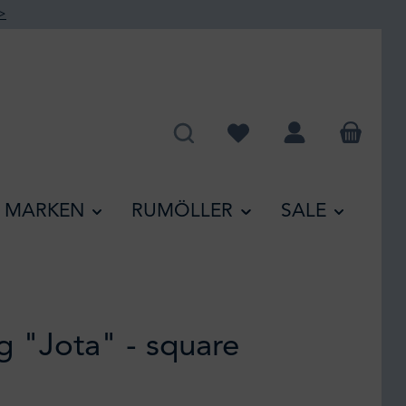
>
Du hast 0 Produkte auf de
MARKEN
RUMÖLLER
SALE
 "Jota" - square