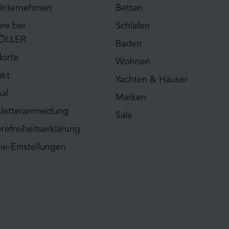
Unternehmen
Betten
ere bei
Schlafen
ÖLLER
Baden
dorte
Wohnen
akt
Yachten & Häuser
al
Marken
letteranmeldung
Sale
erefreiheitserklärung
ie-Einstellungen