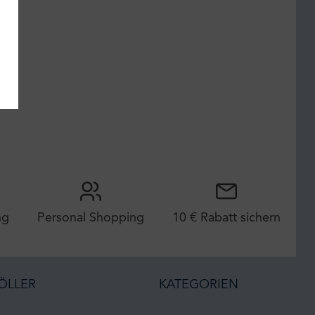
ng
Personal Shopping
10 € Rabatt sichern
ÖLLER
KATEGORIEN