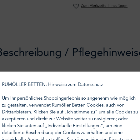
Zum Merkzettel hinzufügen
Beschreibung / Pflegehinweis
nara wird per Hand gearbeitet. Der Aufbewahrungskorb "Jota" ist
 sehr vielen Farben erhätlich. Jede Aufbewahrung "Jota" ist ei
RUMÖLLER BETTEN: Hinweise zum Datenschutz
e z.B. neben dem Sofa, Sessel oder Schreibtisch. Es ist leicht m
Um Ihr persönliches Shoppingerlebnis so angenehm wie möglich
zu gestalten, verwendet Rumöller Betten Cookies, auch von
rschiedlichen Lederfarben fertigen lassen. Dieses Produkt ist e
Drittanbietern. Klicken Sie auf „Ich stimme zu“ um alle Cookies zu
t eine Vorlaufzeit von 6-8 Wochen.
akzeptieren und direkt zur Website weiter zu navigieren; oder
klicken Sie unten auf „Individuelle Einstellungen“, um eine
ren Sie Ihren Beratungstermin einfach telefonisch unter der T
detaillierte Beschreibung der Cookies zu erhalten und eine
individuelle Auswahl zu treffen. Sie können
hier
den Einsatz von