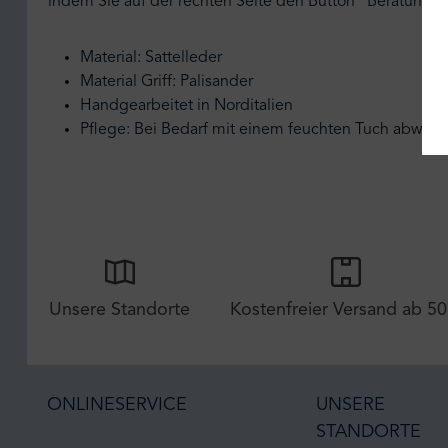
indem Sie auf der rechten Seite den Button "Beratungst
Material: Sattelleder
Material Griff: Palisander
Handgearbeitet in Norditalien
Pflege: Bei Bedarf mit einem feuchten Tuch abwisc
Unsere Standorte
Kostenfreier Versand ab 50
ONLINESERVICE
UNSERE
STANDORTE