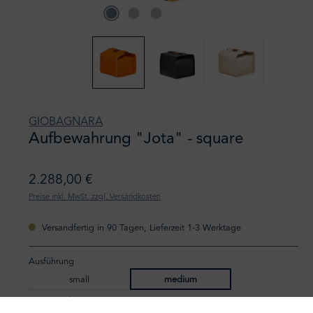
GIOBAGNARA
Aufbewahrung "Jota" - square
2.288,00 €
Preise inkl. MwSt. zzgl. Versandkosten
Versandfertig in 90 Tagen, Lieferzeit 1-3 Werktage
Ausführung
small
medium
large