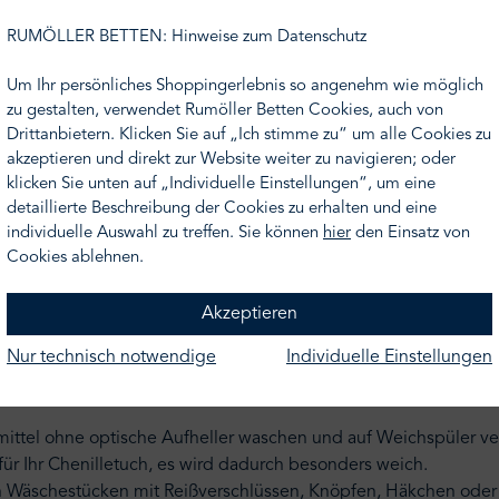
iche Tradition mit moderner Technologie und außergewöhnlic
RUMÖLLER BETTEN: Hinweise zum Datenschutz
Um Ihr persönliches Shoppingerlebnis so angenehm wie möglich
zu gestalten, verwendet Rumöller Betten Cookies, auch von
 Ihr Wunschmaß oder Ihre Wunschfarbe finden, nehmen Sie gern 
Drittanbietern. Klicken Sie auf „Ich stimme zu“ um alle Cookies zu
er.de
. Wir unterbreiten Ihnen gern ein Angebot.
akzeptieren und direkt zur Website weiter zu navigieren; oder
klicken Sie unten auf „Individuelle Einstellungen“, um eine
henille-Gewebe
detaillierte Beschreibung der Cookies zu erhalten und eine
individuelle Auswahl zu treffen. Sie können
hier
den Einsatz von
Cookies ablehnen.
Akzeptieren
Nur technisch notwendige
Individuelle Einstellungen
ittel ohne optische Aufheller waschen und auf Weichspüler verz
ür Ihr Chenilletuch, es wird dadurch besonders weich.
en Wäschestücken mit Reißverschlüssen, Knöpfen, Häkchen oder K