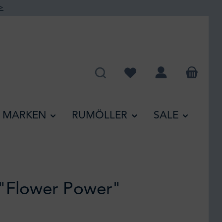
>
Du hast 0 Produkte auf de
MARKEN
RUMÖLLER
SALE
 "Flower Power"