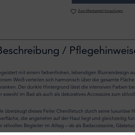
Zum Merkzettel hinzufügen
Beschreibung / Pflegehinweis
geistert mit einem farbenfrohen, lebendigen Blumendesign auf
einem Weiß verteilen sich harmonisch über die gesamte Fläche
enranken. Der dunkle Hintergrund lässt die intensiven Farben b
sowohl im Bad als auch als dekoratives Accessoire zum stilvoll
 überzeugt dieses Feiler Chenilletuch durch seine luxuriöse Ha
erfläche, die angenehm auf der Haut liegt und gleichzeitig fun
tilvollen Begleiter im Alltag – ob als Badaccessoire, Gästetu