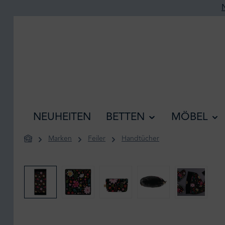
he springen
Zur Hauptnavigation springen
NEUHEITEN
BETTEN
MÖBEL
Marken
Feiler
Handtücher