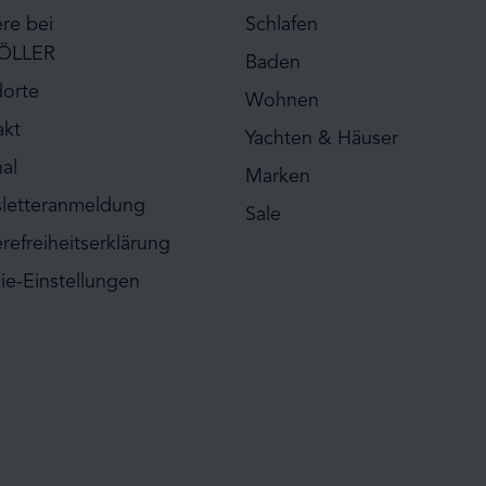
ere bei
Schlafen
ÖLLER
Baden
dorte
Wohnen
akt
Yachten & Häuser
al
Marken
letteranmeldung
Sale
erefreiheitserklärung
ie-Einstellungen