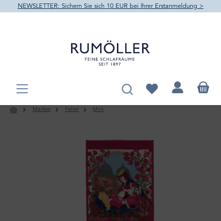
NEWSLETTER: Sichern Sie sich 10 EUR bei Ihrer Erstanmeldung >
alt springen
Du hast 0 Produkte au
Marken
Feiler
Mini