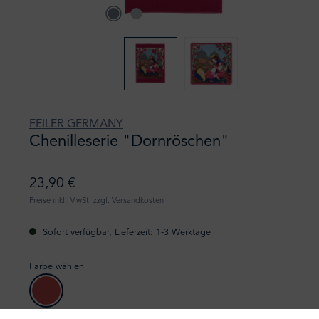
FEILER GERMANY
Chenilleserie "Dornröschen"
23,90 €
Preise inkl. MwSt. zzgl. Versandkosten
Sofort verfügbar, Lieferzeit: 1-3 Werktage
Farbe wählen
cerise