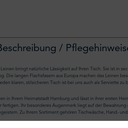
Beschreibung / Pflegehinweis
einen bringt natürliche Lässigkeit auf Ihren Tisch. Sie ist in s
ung. Die langen Flachsfasern aus Europa machen das Leinen beso
eden klaren, stilsicheren Tisch ist bei uns auch als Serviette 
n in Ihrem Heimatstadt Hamburg und lässt in ihrer ersten Hei
fair fertigen. Ihr besonderes Augenmerk liegt auf der Bewahrun
geistern. Zu Ihrem Sortiment gehören Tischwäsche, Hand- und