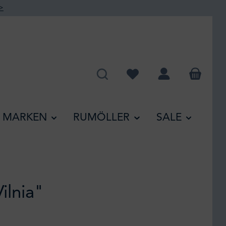
>
Du hast 0 Produkte auf de
MARKEN
RUMÖLLER
SALE
ilnia"