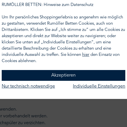
RUMÖLLER BETTEN: Hinweise zum Datenschutz
r nicht Ihr Wunschmaß oder Ihre Wunschfarbe finden, nehmen S
rumoeller.de
. Wir unterbreiten Ihnen gern ein Angebot.
Um Ihr persönliches Shoppingerlebnis so angenehm wie möglich
zu gestalten, verwendet Rumöller Betten Cookies, auch von
Drittanbietern. Klicken Sie auf „Ich stimme zu“ um alle Cookies zu
akzeptieren und direkt zur Website weiter zu navigieren; oder
klicken Sie unten auf „Individuelle Einstellungen“, um eine
detaillierte Beschreibung der Cookies zu erhalten und eine
individuelle Auswahl zu treffen. Sie können
hier
den Einsatz von
Cookies ablehnen.
Akzeptieren
Nur technisch notwendige
Individuelle Einstellungen
us Leinen ist 40°C.
erwenden.
er vorbehandelt werden.
ichspüler zu verzichten.