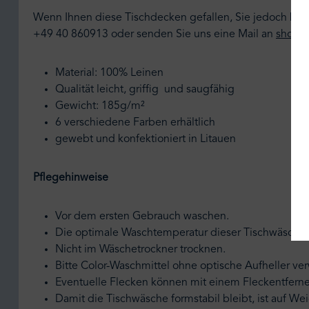
Wenn Ihnen diese Tischdecken gefallen, Sie jedoch hie
+49 40 860913 oder senden Sie uns eine Mail an
shop@
Material: 100% Leinen
Qualität leicht, griffig und saugfähig
Gewicht: 185g/m²
6 verschiedene Farben erhältlich
gewebt und konfektioniert in Litauen
Pflegehinweise
Vor dem ersten Gebrauch waschen.
Die optimale Waschtemperatur dieser Tischwäsche a
Nicht im Wäschetrockner trocknen.
Bitte Color-Waschmittel ohne optische Aufheller v
Eventuelle Flecken können mit einem Fleckentfern
Damit die Tischwäsche formstabil bleibt, ist auf We