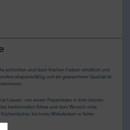
e
echs schlichten und doch frischen Farben erhältlich und
nders strapazierfähig und als gewaschene Qualität ist
zu bekommen.
mat Litauen von einem Frauenteam in ihrer kleinen
g des traditionellen Erbes und dem Wunsch viele
 Küchentücher, bis hinzu Webdecken in feiner