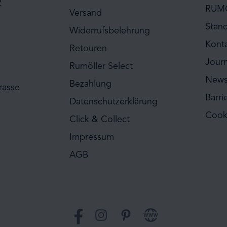
2
RUM
Versand
Stan
Widerrufsbelehrung
Kont
Retouren
Journ
Rumöller Select
News
Bezahlung
rasse
Barri
Datenschutzerklärung
Cook
Click & Collect
Impressum
AGB
Facebook
Instagram
Pinterest
Website