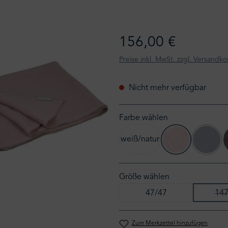
156,00 €
Preise inkl. MwSt. zzgl. Versandko
Nicht mehr verfügbar
Farbe wählen
weiß/natur
puder/natur
taube
(Diese Option ist
(Diese 
Größe wählen
47/47
147
Zum Merkzettel hinzufügen