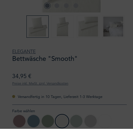
ELEGANTE
Bettwäsche "Smooth"
34,95 €
Preise inkl. MwSt. zzgl. Versandkosten
Versandfertig in 10 Tagen, Lieferzeit 1-3 Werktage
Farbe wählen
01 blush
02 rauchblau
04 pistazie
07 offwhite
41 mint
09 stein
00 weiß