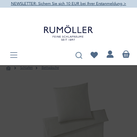
NEWSLETTER: Sichern Sie sich 10 EUR bei Ihrer Erstanmeldung >
alt springen
Du hast 0 Produkte au
Schlafen
Bettwäsche