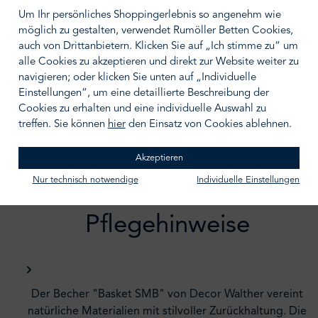
Um Ihr persönliches Shoppingerlebnis so angenehm wie
möglich zu gestalten, verwendet Rumöller Betten Cookies,
IN DEN WARENKORB
auch von Drittanbietern. Klicken Sie auf „Ich stimme zu“ um
alle Cookies zu akzeptieren und direkt zur Website weiter zu
Zum Merkzettel hinzufügen
navigieren; oder klicken Sie unten auf „Individuelle
Einstellungen“, um eine detaillierte Beschreibung der
Cookies zu erhalten und eine individuelle Auswahl zu
treffen. Sie können
hier
den Einsatz von Cookies ablehnen.
Akzeptieren
Nur technisch notwendige
Individuelle Einstellungen
Beschreibung /
Pflegehinweise
Der Becher "Basket SMB" von Decor Walther vereint
natürliche Materialien mit stilvoller Zurückhaltung. Die