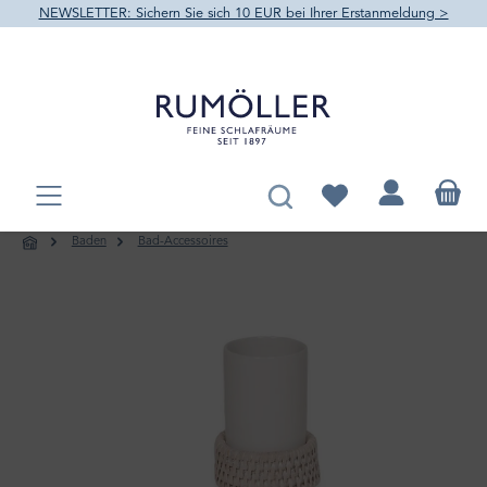
NEWSLETTER: Sichern Sie sich 10 EUR bei Ihrer Erstanmeldung >
alt springen
Du hast 0 Produkte au
Baden
Bad-Accessoires