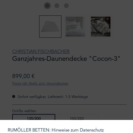
CHRISTIAN FISCHBACHER
Ganzjahres-Daunendecke "Cocon-3"
899,00 €
Preise inkl. MwSt. zzgl. Versandkosten
Sofort verfügbar, Lieferzeit: 1-3 Werktage
Größe wählen
135/200
155/220
240/220
RUMÖLLER BETTEN: Hinweise zum Datenschutz