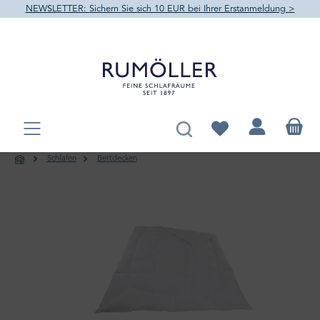
NEWSLETTER: Sichern Sie sich 10 EUR bei Ihrer Erstanmeldung >
alt springen
Du hast 0 Produkte au
Schlafen
Bettdecken