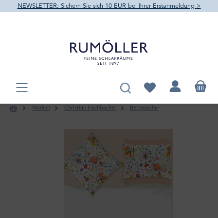
NEWSLETTER: Sichern Sie sich 10 EUR bei Ihrer Erstanmeldung >
alt springen
Du hast 0 Produkte au
Marken
Christian Fischbacher
Bettwäsche