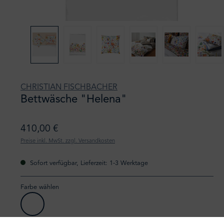
CHRISTIAN FISCHBACHER
Bettwäsche "Helena"
410,00 €
Preise inkl. MwSt. zzgl. Versandkosten
Sofort verfügbar, Lieferzeit: 1-3 Werktage
Farbe wählen
010 weiß