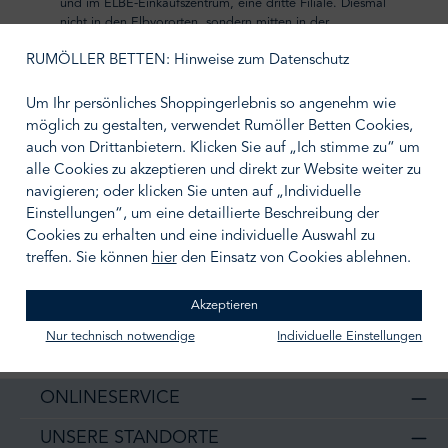
und im ELBE-Einkaufszentrum, eine dritte Filiale. Diesmal
nicht in den Elbvororten, sondern mitten in der
Innenstadt, in der Domstraße. Präsentiert werden hier die
RUMÖLLER BETTEN: Hinweise zum Datenschutz
drei exklusiven Marken: VI-SPRING, GRAND LUXE by
Superba und CHRISTIAN FISCHBACHER.
Um Ihr persönliches Shoppingerlebnis so angenehm wie
möglich zu gestalten, verwendet Rumöller Betten Cookies,
Artikel lesen (PDF)
auch von Drittanbietern. Klicken Sie auf „Ich stimme zu“ um
alle Cookies zu akzeptieren und direkt zur Website weiter zu
navigieren; oder klicken Sie unten auf „Individuelle
Einstellungen“, um eine detaillierte Beschreibung der
Cookies zu erhalten und eine individuelle Auswahl zu
treffen. Sie können
hier
den Einsatz von Cookies ablehnen.
Akzeptieren
Nur technisch notwendige
Individuelle Einstellungen
Unsere Standorte
Kostenfreier Versand ab 50 €
ONLINESERVICE
UNSERE STANDORTE