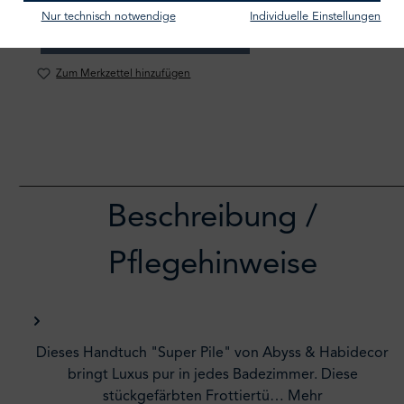
Nur technisch notwendige
Individuelle Einstellungen
IN DEN WARENKORB
Zum Merkzettel hinzufügen
Beschreibung /
Pflegehinweise
Dieses Handtuch "Super Pile" von Abyss & Habidecor
bringt Luxus pur in jedes Badezimmer. Diese
stückgefärbten Frottiertü…
Mehr