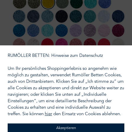
275 Khaki
277 Laurel
278 Yuzu
280 Evergreen
298 British Green
302 Lagoon
304 Marina
306 Bluestone
307 Denim
309 Atlantic
314 Navy
320 Duck
325 Dragonfly
330 Powder Blu
332 Cad
336 Ocean
364 Regatta
370 Turquoise
383 Zanzibar
430 Lupin
440 Orchid
501 Pink Lady
514 Bat
515 Rosette
518 Primrose
564 Carmin
570 Happy Pink
573 Flamingo
578 Canyon
579 Viva Magen
610 Nu
RUMÖLLER BETTEN: Hinweise zum Datenschutz
614 Tangerine
638 Chili
711 Taupe
714 Sand
716 Croissant
737 Caramel
770 Linen
771 Fun
Um Ihr persönliches Shoppingerlebnis so angenehm wie
möglich zu gestalten, verwendet Rumöller Betten Cookies,
795 Mustang
803 Popcorn
830 Banane
840 Gold
850 Safran
870 Curcuma
920 Gris
930 Perl
auch von Drittanbietern. Klicken Sie auf „Ich stimme zu“ um
alle Cookies zu akzeptieren und direkt zur Website weiter zu
940 Atmosphere
950 Cloud
990 Black
992 Platinum
997 Volcan
navigieren; oder klicken Sie unten auf „Individuelle
Einstellungen“, um eine detaillierte Beschreibung der
auswählen
Größe wählen
Cookies zu erhalten und eine individuelle Auswahl zu
treffen. Sie können
hier
den Einsatz von Cookies ablehnen.
Akzeptieren