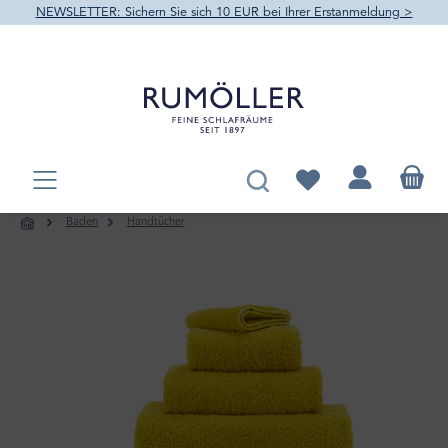
NEWSLETTER: Sichern Sie sich 10 EUR bei Ihrer Erstanmeldung >
alt springen
Du hast 0 Produkte au
Baden
Handtücher