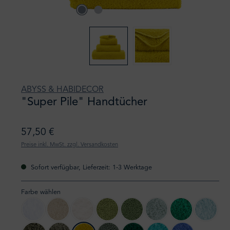
ABYSS & HABIDECOR
"Super Pile" Handtücher
57,50 €
Preise inkl. MwSt. zzgl. Versandkosten
Sofort verfügbar, Lieferzeit: 1-3 Werktage
Farbe wählen
100 White
101 Ecru
103 Ivory
165 Apple Green
205 Forest
210 Aqua
230 Emerald
235 Ice