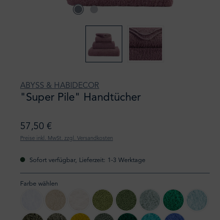
ABYSS & HABIDECOR
"Super Pile" Handtücher
57,50 €
Preise inkl. MwSt. zzgl. Versandkosten
Sofort verfügbar, Lieferzeit: 1-3 Werktage
Farbe wählen
100 White
101 Ecru
103 Ivory
165 Apple Green
205 Forest
210 Aqua
230 Emerald
235 Ice