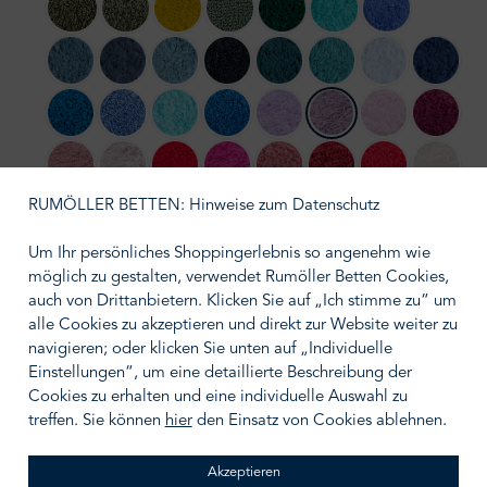
275 Khaki
277 Laurel
278 Yuzu
280 Evergreen
298 British Green
302 Lagoon
304 Marina
306 Bluestone
307 Denim
309 Atlantic
314 Navy
320 Duck
325 Dragonfly
330 Powder Blu
332 Cad
336 Ocean
364 Regatta
370 Turquoise
383 Zanzibar
430 Lupin
440 Orchid
501 Pink Lady
514 Bat
515 Rosette
518 Primrose
564 Carmin
570 Happy Pink
573 Flamingo
578 Canyon
579 Viva Magen
610 Nu
RUMÖLLER BETTEN: Hinweise zum Datenschutz
614 Tangerine
638 Chili
711 Taupe
714 Sand
716 Croissant
737 Caramel
770 Linen
771 Fun
Um Ihr persönliches Shoppingerlebnis so angenehm wie
möglich zu gestalten, verwendet Rumöller Betten Cookies,
795 Mustang
803 Popcorn
830 Banane
840 Gold
850 Safran
870 Curcuma
920 Gris
930 Perl
auch von Drittanbietern. Klicken Sie auf „Ich stimme zu“ um
alle Cookies zu akzeptieren und direkt zur Website weiter zu
940 Atmosphere
950 Cloud
990 Black
992 Platinum
997 Volcan
navigieren; oder klicken Sie unten auf „Individuelle
Einstellungen“, um eine detaillierte Beschreibung der
auswählen
Größe wählen
Cookies zu erhalten und eine individuelle Auswahl zu
treffen. Sie können
hier
den Einsatz von Cookies ablehnen.
Akzeptieren