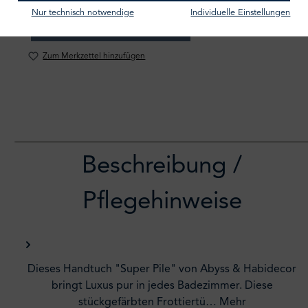
Nur technisch notwendige
Individuelle Einstellungen
IN DEN WARENKORB
Zum Merkzettel hinzufügen
Beschreibung /
Pflegehinweise
Dieses Handtuch "Super Pile" von Abyss & Habidecor
bringt Luxus pur in jedes Badezimmer. Diese
stückgefärbten Frottiertü…
Mehr