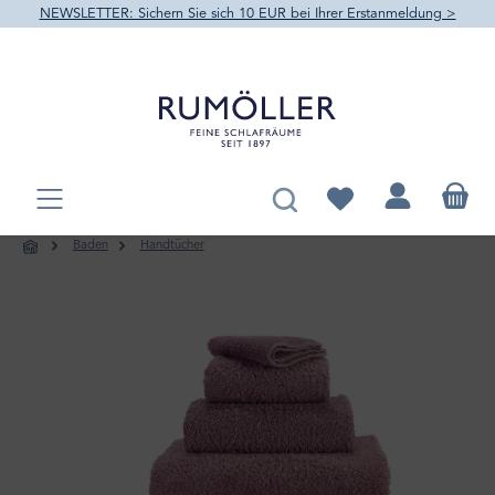
NEWSLETTER: Sichern Sie sich 10 EUR bei Ihrer Erstanmeldung >
alt springen
Du hast 0 Produkte au
Baden
Handtücher