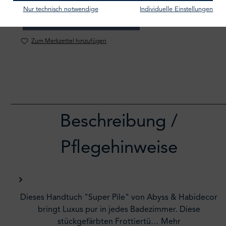
Nur technisch notwendige
Individuelle Einstellungen
IN DEN WARENKORB
Zum Merkzettel hinzufügen
Beschreibung /
Pflegehinweise
Dieses Handtuch "Super Pile" von Abyss & Habidecor
bringt Luxus pur in jedes Badezimmer. Diese
stückgefärbten Frottiertü…
Mehr