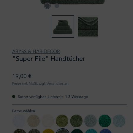
ABYSS & HABIDECOR
"Super Pile" Handtücher
19,00 €
Preise inkl. MwSt. zzgl. Versandkosten
Sofort verfügbar, Lieferzeit: 1-3 Werktage
Farbe wählen
100 White
101 Ecru
103 Ivory
165 Apple Green
205 Forest
210 Aqua
230 Emerald
235 Ice