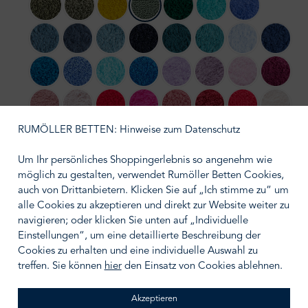
275 Khaki
277 Laurel
278 Yuzu
280 Evergreen
298 British Green
302 Lagoon
304 Marina
306 Bluestone
307 Denim
309 Atlantic
314 Navy
320 Duck
325 Dragonfly
330 Powder Blu
332 Cad
336 Ocean
364 Regatta
370 Turquoise
383 Zanzibar
430 Lupin
440 Orchid
501 Pink Lady
514 Bat
515 Rosette
518 Primrose
564 Carmin
570 Happy Pink
573 Flamingo
578 Canyon
579 Viva Magen
610 Nu
RUMÖLLER BETTEN: Hinweise zum Datenschutz
614 Tangerine
638 Chili
711 Taupe
714 Sand
716 Croissant
737 Caramel
770 Linen
771 Fun
Um Ihr persönliches Shoppingerlebnis so angenehm wie
möglich zu gestalten, verwendet Rumöller Betten Cookies,
795 Mustang
803 Popcorn
830 Banane
840 Gold
850 Safran
870 Curcuma
920 Gris
930 Perl
auch von Drittanbietern. Klicken Sie auf „Ich stimme zu“ um
alle Cookies zu akzeptieren und direkt zur Website weiter zu
940 Atmosphere
950 Cloud
990 Black
992 Platinum
997 Volcan
navigieren; oder klicken Sie unten auf „Individuelle
Einstellungen“, um eine detaillierte Beschreibung der
auswählen
Größe wählen
Cookies zu erhalten und eine individuelle Auswahl zu
treffen. Sie können
hier
den Einsatz von Cookies ablehnen.
Akzeptieren