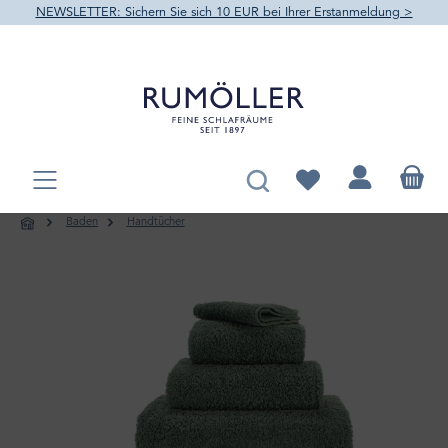
NEWSLETTER: Sichern Sie sich 10 EUR bei Ihrer Erstanmeldung >
alt springen
Du hast 0 Produkte au
Baden
Handtücher