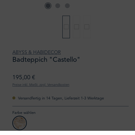
ABYSS & HABIDECOR
Badteppich "Castello"
195,00 €
Preise inkl. MwSt. zzgl. Versandkosten
Versandfertig in 14 Tagen, Lieferzeit 1-3 Werktage
Farbe wählen
castello 101