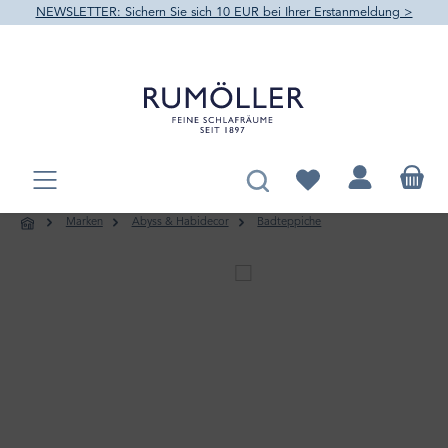
NEWSLETTER: Sichern Sie sich 10 EUR bei Ihrer Erstanmeldung >
alt springen
Du hast 0 Produkte au
Marken
Abyss & Habidecor
Badteppiche