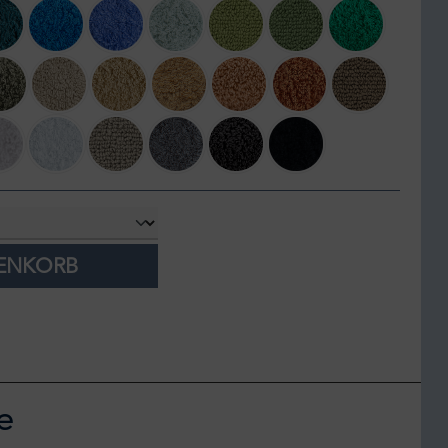
onfly
320 Duck
383 Zanzibar
304 Marina
210 Aqua
165 Apple Green
205 Forest
230 Emerald
i
277 Laurel
770 Linen
714 Sand
840 Gold
716 Croissant
737 Caramel
771 Funghi
inum
950 Cloud
930 Perle
940 Atmosphere
920 Gris
997 Volcan
990 Black
RENKORB
e