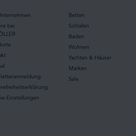
Unternehmen
Betten
ere bei
Schlafen
ÖLLER
Baden
dorte
Wohnen
akt
Yachten & Häuser
al
Marken
letteranmeldung
Sale
erefreiheitserklärung
ie-Einstellungen