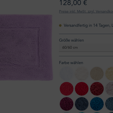
128,00 €
Preise inkl. MwSt. zzgl. Versandko
Versandfertig in 14 Tagen, 
auswählen
Größe wählen
Farbe wählen
100 White
103 Ivory
101 Ecru
579 Viva Magenta
564 Carmin
578 Can
514 Baton Rouge
307 Denim
336 Oce