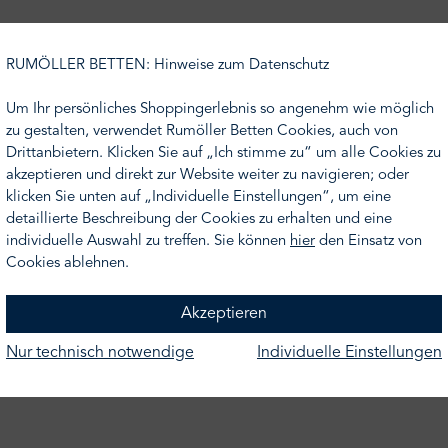
tklassig verarbeitet und aus 100 % gekämmter hochwertiger ägypt
RUMÖLLER BETTEN: Hinweise zum Datenschutz
üße, die andere in weichem Velours mit offen geschnittenen Sc
nden können und er sich für die Fußbodenheizung eignet. Der 
Um Ihr persönliches Shoppingerlebnis so angenehm wie möglich
 6 Größen angeboten.
zu gestalten, verwendet Rumöller Betten Cookies, auch von
Drittanbietern. Klicken Sie auf „Ich stimme zu“ um alle Cookies zu
icht Ihr Wunschmaß finden, nehmen Sie gern Kontakt zu uns a
akzeptieren und direkt zur Website weiter zu navigieren; oder
n Ihnen gern ein Angebot.
klicken Sie unten auf „Individuelle Einstellungen“, um eine
detaillierte Beschreibung der Cookies zu erhalten und eine
individuelle Auswahl zu treffen. Sie können
hier
den Einsatz von
Cookies ablehnen.
Akzeptieren
Nur technisch notwendige
Individuelle Einstellungen