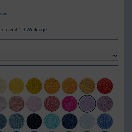
sten
Lieferzeit 1-3 Werktage
803 Popcorn
830 Banane
278 Yuzu
870 Curcuma
614 Tangerine
850 Safran
638 Chili
yon
518 Primrose
515 Rosette
501 Pink Lady
573 Flamingo
570 Happy Pink
430 Lupin
440 Orchid
an
306 Bluestone
309 Atlantic
314 Navy
370 Turquoise
332 Cadette Blue
330 Powder Blue
364 Regatta