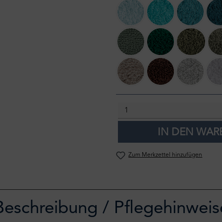
235 Ice
302 Lagoon
325 Drag
280 Evergreen
298 British Green
275 Khak
711 Taupe
795 Mustang
992 Plat
IN DEN WA
Zum Merkzettel hinzufügen
Beschreibung / Pflegehinweis