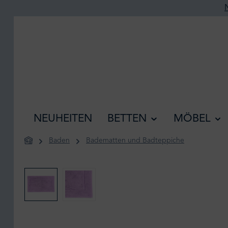
he springen
Zur Hauptnavigation springen
NEUHEITEN
BETTEN
MÖBEL
Baden
Badematten und Badteppiche