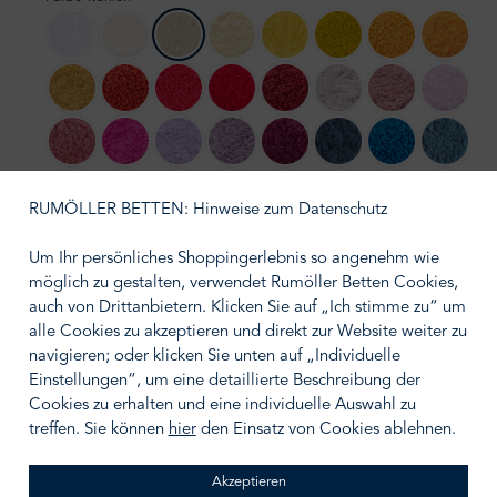
100 White
103 Ivory
101 Ecru
803 Popcorn
830 Banane
278 Yuzu
870 Curcuma
614 Tan
850 Safran
638 Chili
579 Viva Magenta
564 Carmin
578 Canyon
518 Primrose
515 Rosette
501 Pin
573 Flamingo
570 Happy Pink
430 Lupin
440 Orchid
514 Baton Rouge
307 Denim
336 Ocean
306 Blu
309 Atlantic
314 Navy
370 Turquoise
332 Cadette Blue
330 Powder Blue
364 Regatta
235 Ice
302 Lag
RUMÖLLER BETTEN: Hinweise zum Datenschutz
325 Dragonfly
320 Duck
383 Zanzibar
304 Marina
210 Aqua
165 Apple Green
205 Forest
230 Eme
Um Ihr persönliches Shoppingerlebnis so angenehm wie
möglich zu gestalten, verwendet Rumöller Betten Cookies,
auch von Drittanbietern. Klicken Sie auf „Ich stimme zu“ um
280 Evergreen
298 British Green
275 Khaki
277 Laurel
770 Linen
714 Sand
840 Gold
alle Cookies zu akzeptieren und direkt zur Website weiter zu
navigieren; oder klicken Sie unten auf „Individuelle
716 Croissant
737 Caramel
771 Funghi
711 Taupe
795 Mustang
992 Platinum
950 Cloud
930 Perl
Einstellungen“, um eine detaillierte Beschreibung der
Cookies zu erhalten und eine individuelle Auswahl zu
940 Atmosphere
920 Gris
997 Volcan
990 Black
treffen. Sie können
hier
den Einsatz von Cookies ablehnen.
Akzeptieren