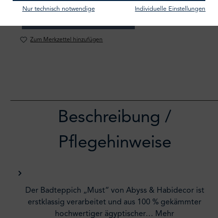
Nur technisch notwendige
Individuelle Einstellungen
IN DEN WARENKORB
Zum Merkzettel hinzufügen
Beschreibung /
Pflegehinweise
Der Badteppich „Must“ von Abyss & Habidecor ist
erstklassig verarbeitet und aus 100 % gekämmter
hochwertiger ägyptischer…
Mehr