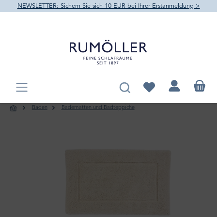
NEWSLETTER: Sichern Sie sich 10 EUR bei Ihrer Erstanmeldung >
alt springen
Du hast 0 Produkte au
Baden
Badematten und Badteppiche